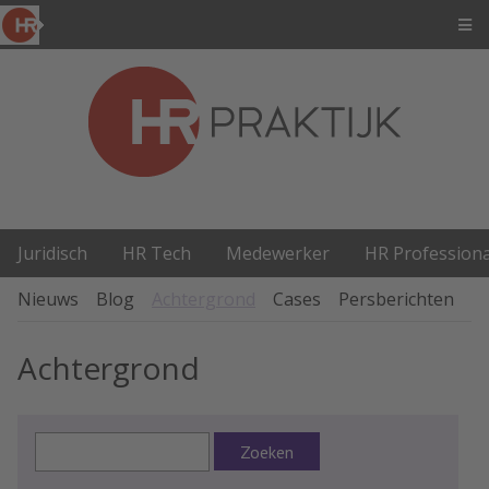
Juridisch
HR Tech
Medewerker
HR Professiona
Nieuws
Blog
Achtergrond
Cases
Persberichten
P
Achtergrond
Zoeken