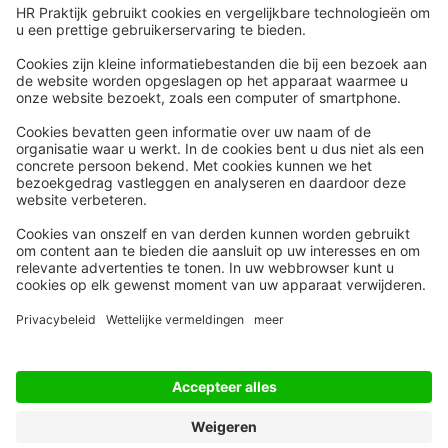
Snel naar
Meer
Nieuws
HR Academy
Whitepapers
HR Podcast
Webinars
CHRO
Word lid
HR Day
Contact
Volg Ons
Alle rechten voorbehouden
Privacyinstellingen
Privacy Statement
Algemene Voorwaarden