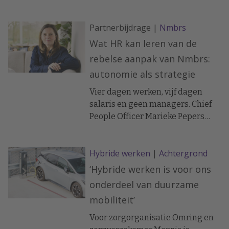
high worden.’
Partnerbijdrage |
Nmbrs
Wat HR kan leren van de
rebelse aanpak van Nmbrs:
autonomie als strategie
Vier dagen werken, vijf dagen
salaris en geen managers. Chief
People Officer Marieke Pepers
schreef er een inspirerend boek
over. “We branden mensen op met
Hybride werken
|
Achtergrond
het klassieke werkmodel, het roer
moet om.”
‘Hybride werken is voor ons
onderdeel van duurzame
mobiliteit’
Voor zorgorganisatie Omring en