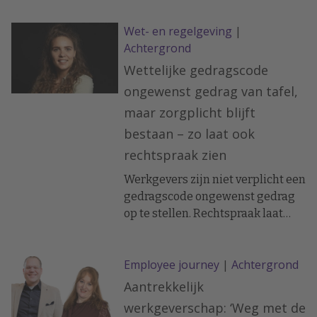
Wet- en regelgeving
|
Achtergrond
Wettelijke gedragscode
ongewenst gedrag van tafel,
maar zorgplicht blijft
bestaan – zo laat ook
rechtspraak zien
Werkgevers zijn niet verplicht een
gedragscode ongewenst gedrag
op te stellen. Rechtspraak laat
echter zien dat duidelijk beleid
nodig is en er ook naar moet
Employee journey
|
Achtergrond
worden gehandeld.
Aantrekkelijk
werkgeverschap: ‘Weg met de