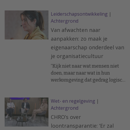
bestaat. Blijft de werknemer dat
Leiderschapsontwikkeling
|
weigeren, ondanks
Achtergrond
waarschuwingen en een
verbetertraject, dan kan
Van afwachten naar
ontbinding van de
aanpakken: zo maak je
arbeidsovereenkomst volgen.
eigenaarschap onderdeel van
Langdurig thuiswerken levert
je organisatiecultuur
daarbij niet zomaar een
verworven recht op.
“Kijk niet naar wat mensen niet
doen, maar naar wat in hun
werkomgeving dat gedrag logisch
maakt.”
Wet- en regelgeving
|
Achtergrond
CHRO’s over
loontransparantie: ‘Er zal