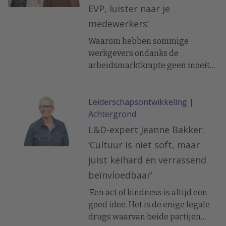
EVP, luister naar je
medewerkers’
Waarom hebben sommige
werkgevers ondanks de
arbeidsmarktkrapte geen moeite
om mensen te vinden?
Recruitmentstrateeg Arjan Elbers
Leiderschapsontwikkeling
|
en overtuigingsexpert Nicol
Achtergrond
Tadema geven naar aanleiding
van hun nieuwe boek antwoord op
L&D-expert Jeanne Bakker:
die vraag. Inclusief voorbeelden
‘Cultuur is niet soft, maar
uit de praktijk bij onder meer
juist keihard en verrassend
Kesbeke, Drogisterijketen AS
beïnvloedbaar’
Watson en installatiebedrijf
Verspeek.
‘Een act of kindness is altijd een
goed idee. Het is de enige legale
drugs waarvan beide partijen