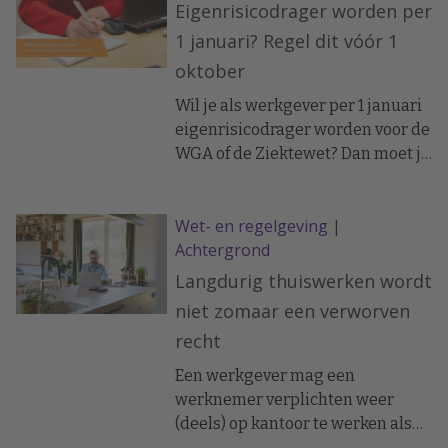
vrachtwagenchauffeurs, en
Eigenrisicodrager worden per
andere praktische beroepen. En
1 januari? Regel dit vóór 1
dat dat nu nauwelijks gebeurt.
oktober
Wil je als werkgever per 1 januari
eigenrisicodrager worden voor de
WGA of de Ziektewet? Dan moet je
aanvraag uiterlijk 1 oktober bij de
Belastingdienst binnen zijn. Dat
Wet- en regelgeving
|
vraagt om een goede
Achtergrond
voorbereiding.
Langdurig thuiswerken wordt
niet zomaar een verworven
recht
Een werkgever mag een
werknemer verplichten weer
(deels) op kantoor te werken als
daarvoor een redelijke aanleiding