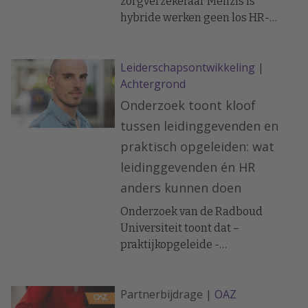
zorgverzekeraar Menzis is
hybride werken geen los HR-
thema meer, maar onderdeel van
een bredere mobiliteits- en
Leiderschapsontwikkeling
|
duurzaamheidsstrategie. Beide
Achtergrond
organisaties koppelen
thuiswerken nadrukkelijk aan
Onderzoek toont kloof
duurzame mobiliteit,
tussen leidinggevenden en
aantrekkelijk werkgeverschap en
praktisch opgeleiden: wat
slimme inrichting van
leidinggevenden én HR
werkprocessen.
anders kunnen doen
Onderzoek van de Radboud
Universiteit toont dat –
praktijkopgeleide -
leidinggevenden positief kunnen
bijdragen aan de duurzame
Partnerbijdrage |
OAZ
inzetbaarheid van Nederlandse