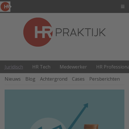
Juridisch
HR Tech
Medewerker
HR Professiona
Nieuws
Blog
Achtergrond
Cases
Persberichten
P