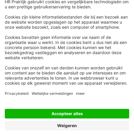
Snel naar
Meer
Nieuws
HR Academy
Whitepapers
HR Podcast
Webinars
CHRO
Word lid
HR Day
Contact
Volg Ons
Alle rechten voorbehouden
Privacyinstellingen
Privacy Statement
Algemene Voorwaarden