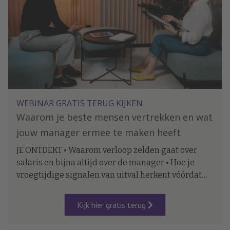
WEBINAR GRATIS TERUG KIJKEN
Waarom je beste mensen vertrekken en wat
jouw manager ermee te maken heeft
JE ONTDEKT • Waarom verloop zelden gaat over
salaris en bijna altijd over de manager • Hoe je
vroegtijdige signalen van uitval herkent vóórdat
iemand ontslag neemt • Wat leidinggevenden
concreet anders kunnen doen — en hoe je dat als
Kijk hier gratis terug
HR begeleidt.