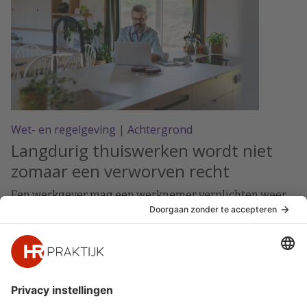
Wet- en regelgeving
|
Achtergrond
Langdurig thuiswerken wordt niet
zomaar een verworven recht
Een werkgever mag een werknemer verplichten weer
(deels) op kantoor te werken als daarvoor een redelijke
aanleiding bestaat. Blijft de werknemer dat weigeren,
ondanks waarschuwingen en een verbetertraject, dan
kan ontbinding van de arbeidsovereenkomst volgen.
Langdurig thuiswerken levert daarbij niet zomaar een
verworven recht op.