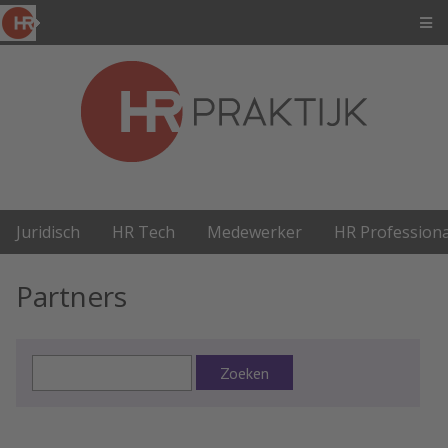
Juridisch
HR Tech
Medewerker
HR Professiona
Partners
Zoeken