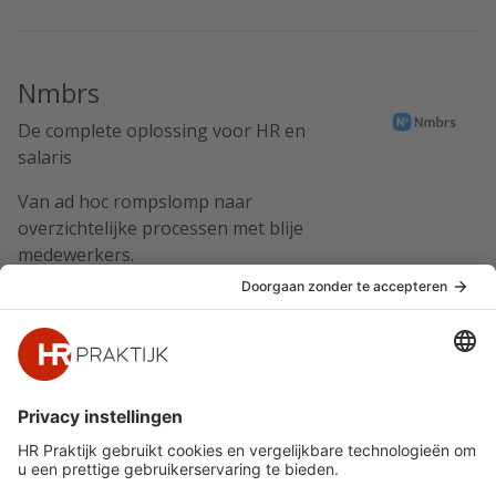
Nmbrs
De complete oplossing voor HR en
salaris
Van ad hoc rompslomp naar
overzichtelijke processen met blije
medewerkers.
Meer van Nmbrs »
Snel naar
Meer