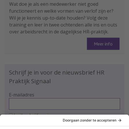
Wat doe je als een medewerker niet goed
functioneert en welke vormen van verlof zijn er?
Wil je je kennis up-to-date houden? Volg deze
training en leer in twee ochtenden alle ins en outs
over arbeidsrecht in de dagelijkse HR-praktijk.
Meer info
Schrijf je in voor de nieuwsbrief HR
Praktijk Signaal
E-mailadres
Ja, ik schrijf me in