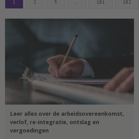
1
2
3
…
181
182
zwijgen niet per se, ziet advocaat
Marcus Draaisma.
Leer alles over de arbeidsovereenkomst,
verlof, re-integratie, ontslag en
vergoedingen