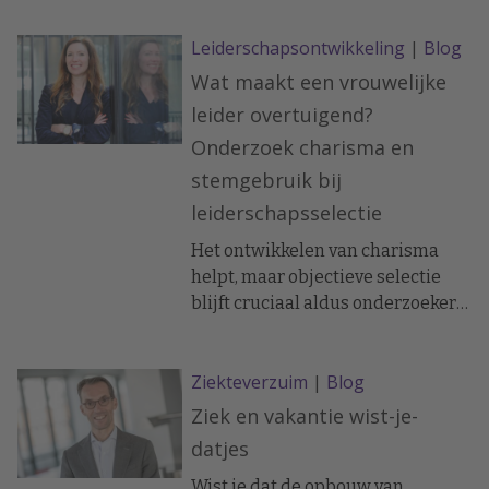
Leiderschapsontwikkeling
|
Blog
Wat maakt een vrouwelijke
leider overtuigend?
Onderzoek charisma en
stemgebruik bij
leiderschapsselectie
Het ontwikkelen van charisma
helpt, maar objectieve selectie
blijft cruciaal aldus onderzoeker
en hoogleraar arbeids- en
organisatiepsychologie Janneke
Ziekteverzuim
|
Blog
Oostrom.
Ziek en vakantie wist-je-
datjes
Wist je dat de opbouw van