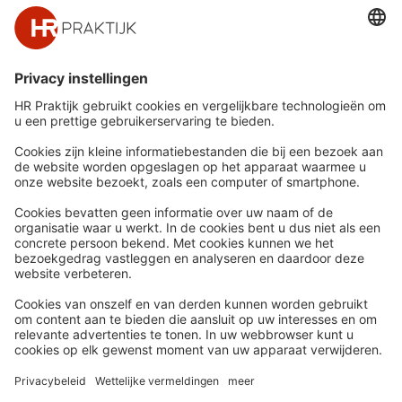
Snel naar
Meer
Nieuws
HR Academy
Whitepapers
HR Podcast
Webinars
CHRO
Word lid
HR Day
Contact
Volg Ons