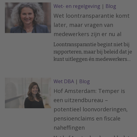
Wet- en regelgeving
|
Blog
gewoon op vakantie? De meest
gestelde vragen over vakantie en
Wet loontransparantie komt
ziekte kort toegelicht.
later, maar vragen van
medewerkers zijn er nu al
Loontransparantie begint niet bij
rapporteren, maar bij beleid dat je
kunt uitleggen én medewerkers
mee verder helpt. Als
medewerkers geen helder
Wet DBA
|
Blog
verhaal krijgen, leidt
transparantie tot twijfel en onrust,
Hof Amsterdam: Temper is
voorziet oud NVP-voorzitter Irene
een uitzendbureau –
Oerlemans.
potentieel loonvorderingen,
pensioenclaims en fiscale
naheffingen