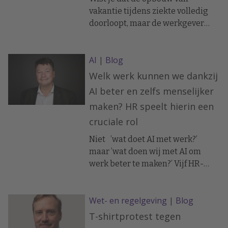
vakantie tijdens ziekte volledig
doorloopt, maar de werkgever
tijdens ziekte wel vakantiedagen
kan afschrijven wanneer de
AI
|
Blog
werknemer vakantie
geniet/opneemt; een werknemer
Welk werk kunnen we dankzij
op wie geen re-
AI beter en zelfs menselijker
integratieverplichtingen rusten
maken? HR speelt hierin een
geen vakantie hoeft op te nemen;
cruciale rol
als een werknemer tijdens ziekte
geen/minder recht heeft op loon
Niet ’wat doet AI met werk?’
(bijvoorbeeld omdat hij zijn re-
maar ’wat doen wij met AI om
integratieverplichtingen niet
werk beter te maken?’ Vijf HR-
nakomt) hij ook geen/minder
principes voor werkgeluk in een
vakantierechten opbouwt; dagen
AI-gedreven organisatie.
waarop de werknemer tijdens een
Wet- en regelgeving
|
Blog
vastgestelde vakantie ziek is, NIET
T-shirtprotest tegen
als vakantie gelden,