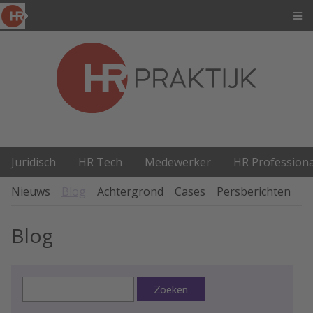
Juridisch
HR Tech
Medewerker
HR Professiona
Nieuws
Blog
Achtergrond
Cases
Persberichten
P
Blog
Zoeken