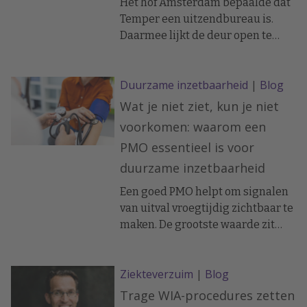
Het hof Amsterdam bepaalde dat
Temper een uitzendbureau is.
Daarmee lijkt de deur open te
staan voor loonvorderingen,
pensioenclaims en mogelijk ook
Duurzame inzetbaarheid
|
Blog
fiscale naheffingen. Een
tegenvaller voor Temper.
Wat je niet ziet, kun je niet
voorkomen: waarom een
PMO essentieel is voor
duurzame inzetbaarheid
Een goed PMO helpt om signalen
van uitval vroegtijdig zichtbaar te
maken. De grootste waarde zit
daarbij niet in de meting zelf,
maar in wat er daarna met de
Ziekteverzuim
|
Blog
inzichten gebeurt.
Trage WIA-procedures zetten