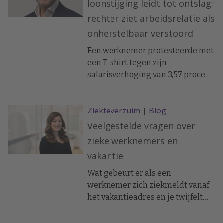
loonstijging leidt tot ontslag:
rechter ziet arbeidsrelatie als
onherstelbaar verstoord
Een werknemer protesteerde met
een T-shirt tegen zijn
salarisverhoging van 3,57 procent
en uitte herhaaldelijk kritiek op
het management. Volgens de
Ziekteverzuim
|
Blog
kantonrechter leidde niet het
protest zelf, maar zijn
Veelgestelde vragen over
aanhoudende gedrag tot een
zieke werknemers en
onherstelbaar verstoorde
vakantie
arbeidsrelatie.
Wat gebeurt er als een
werknemer zich ziekmeldt vanaf
het vakantieadres en je twijfelt
aan het verhaal? En mag een
(langdurig) zieke werknemer