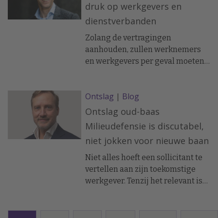
druk op werkgevers en
dienstverbanden
Zolang de vertragingen
aanhouden, zullen werknemers
en werkgevers per geval moeten
bepalen wat de minst ongunstige
oplossing is.
Ontslag
|
Blog
Ontslag oud-baas
Milieudefensie is discutabel,
niet jokken voor nieuwe baan
Niet alles hoeft een sollicitant te
vertellen aan zijn toekomstige
werkgever. Tenzij het relevant is
voor het uitoefenen van de functie.
Daarbij kan jokken achteraf tot
lastige situaties leiden, maar