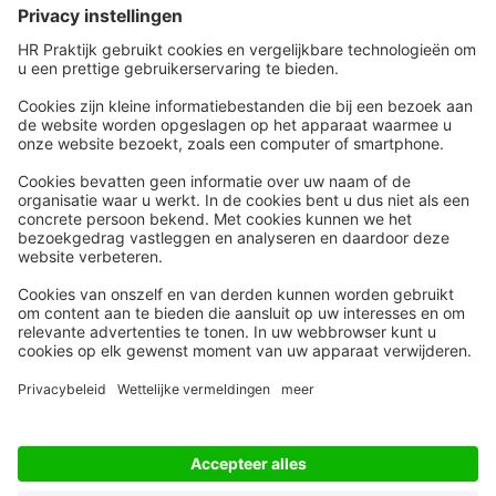
Snel naar
Meer
Nieuws
HR Academy
Whitepapers
HR Podcast
Webinars
CHRO
Word lid
HR Day
Contact
Volg Ons
Alle rechten voorbehouden
Privacyinstellingen