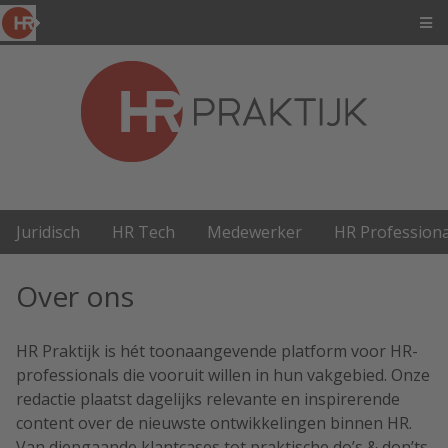
Juridisch
HR Tech
Medewerker
HR Professiona
Over ons
HR Praktijk is hét toonaangevende platform voor HR-
professionals die vooruit willen in hun vakgebied. Onze
redactie plaatst dagelijks relevante en inspirerende
content over de nieuwste ontwikkelingen binnen HR.
Van diepgaande klantcases tot praktische do’s & don’ts,