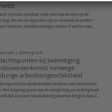
meldt
sch verzuim ontstaat vaak niet van de ene op de
 dag. De eerste signalen zijn er meestal al eerder:
kort verzuim, minder energie, stress of verlies van
cht.
everzuim
|
Achtergrond
achtspunten bij beëindiging
eidsovereenkomst vanwege
durige arbeidsongeschiktheid
dsongeschikte medewerkers hebben een kwetsbare
e. Het uitgangspunt van de wetgeving en rechtspraak
 ook dat zij meer bescherming moeten krijgen dan de
sgeschikte, gezonde werknemer. Tijdens de periode
rbeidsongeschiktheid geldt daarom een opzegverbod.