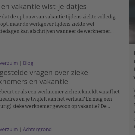
 en vakantie wist-je-datjes
e dat de opbouw van vakantie tijdens ziekte volledig
opt, maar de werkgever tijdens ziekte wel
tiedagen kan afschrijven wanneer de werknemer
tie geniet/opneemt; een werknemer op wie geen re-
atieverplichtingen rusten geen vakantie hoeft op te
; als een werknemer tijdens ziekte geen/minder
heeft op loon (bijvoorbeeld omdat hij zijn re-
everzuim
|
Blog
atieverplichtingen niet nakomt) hij ook geen/minder
gestelde vragen over zieke
tierechten opbouwt; dagen waarop de werknemer
knemers en vakantie
s een vastgestelde vakantie ziek is, NIET als vakantie
,
beurt er als een werknemer zich ziekmeldt vanaf het
ieadres en je twijfelt aan het verhaal? En mag een
durig) zieke werknemer gewoon op vakantie? De
gestelde vragen over vakantie en ziekte kort
icht.
everzuim
|
Achtergrond