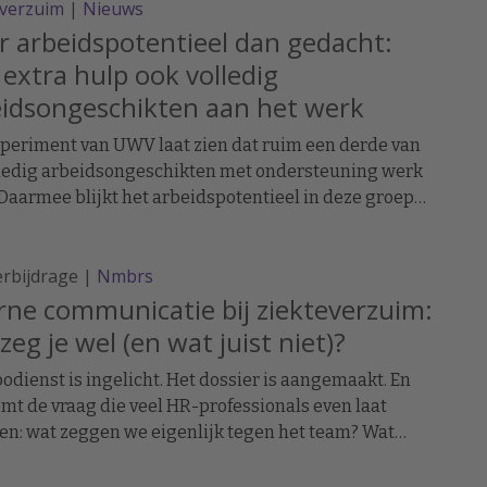
everzuim
|
Nieuws
jn er vanuit de Wet verbetering poortwachter zowel
e werkgever als de werknemer verplichtingen.
 arbeidspotentieel dan gedacht:
extra hulp ook volledig
idsongeschikten aan het werk
periment van UWV laat zien dat ruim een derde van
lledig arbeidsongeschikten met ondersteuning werk
 Daarmee blijkt het arbeidspotentieel in deze groep
r dan vaak wordt aangenomen. Volgens minister
y Aartsen vraagt dit om een andere kijk op
erbijdrage |
Nmbrs
ipatie.
rne communicatie bij ziekteverzuim:
zeg je wel (en wat juist niet)?
odienst is ingelicht. Het dossier is aangemaakt. En
mt de vraag die veel HR-professionals even laat
en: wat zeggen we eigenlijk tegen het team? Wat
 je? Hoe voorkom je speculatie? En hoe blijf je
arant zonder de privacy te schenden? Juist hier gaat