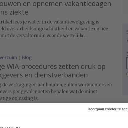
ouwen en opnemen vakantiedagen
ens ziekte
 artikel lees je wat er in de vakantiewetgeving is
ld over arbeidsongeschiktheid en vakantie en hoe
t met de vervaltermijn voor de wettelijke
tiedagen.
everzuim
|
Blog
e WIA-procedures zetten druk op
kgevers en dienstverbanden
g de vertragingen aanhouden, zullen werknemers en
evers per geval moeten bepalen wat de minst
tige oplossing is.
erbijdrage |
ROVC