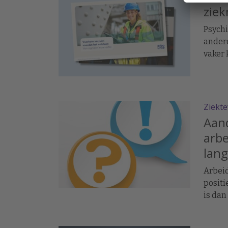
ziek
Psychi
andere
vaker 
overzi
Ziekt
Aand
arb
lang
Arbei
positi
is dan
arbeid
van a