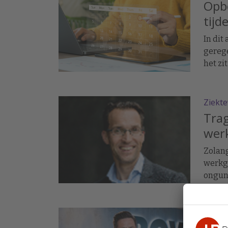
Opb
tijd
In dit
gerege
het zi
vakan
Ziekt
Trag
wer
Zolan
werkg
onguns
Partn