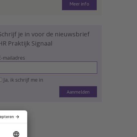
Meer info
Schrijf je in voor de nieuwsbrief
HR Praktijk Signaal
E-mailadres
Ja, ik schrijf me in