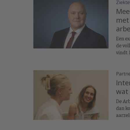
Ziekt
Ook zi
voor d
Meer
met 
arbe
Een ex
de vo
vindt.
grote
Thierr
Partn
partic
Inte
wat 
De Arb
dan ko
aarzel
vertel
transp