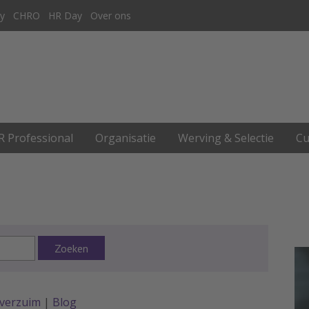
y
CHRO
HR Day
Over ons
R Professional
Organisatie
Werving & Selectie
Cu
Zoeken
everzuim
|
Blog