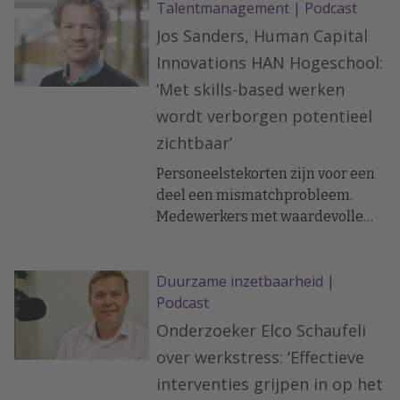
Talentmanagement
|
Podcast
opvallendste ontwikkelingen
rond werk en mentale
Jos Sanders, Human Capital
gezondheid.
Innovations HAN Hogeschool:
‘Met skills-based werken
wordt verborgen potentieel
zichtbaar’
Personeelstekorten zijn voor een
deel een mismatchprobleem.
Medewerkers met waardevolle
vaardigheden, zitten vaak niet op
de juiste functie omdat
Duurzame inzetbaarheid
|
organisaties ze niet zien, aldus Jos
Podcast
Sanders. “Competent zijn is niet
afhankelijk van een diploma”
Onderzoeker Elco Schaufeli
over werkstress: ‘Effectieve
interventies grijpen in op het