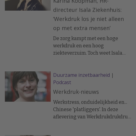
Karina Koopman, HR-
Heddema zijn belangrijkste
directeur Isala Ziekenhuis:
lessen uit bijna veertig jaar
‘Werkdruk los je niet alleen
praktijkervaring.
op met extra mensen’
De zorg kampt met een hoge
werkdruk en een hoog
ziekteverzuim. Toch weet Isala
Ziekenhuis het verzuim onder het
sectorgemiddelde te houden. In
Duurzame inzetbaarheid
|
de podcast Werkdrukdrukdruk
Podcast
spreekt coach Melissa Schouman
met HR-directeur Karina
Werkdruk-nieuws
Koopman over de aanpak van
Werkstress, onduidelijkheid en...
Isala.
Chinese 'platliggers'. In deze
aflevering van Werkdrukdrukdruk
bespreken coach Melissa
Schouman en haar co-host de