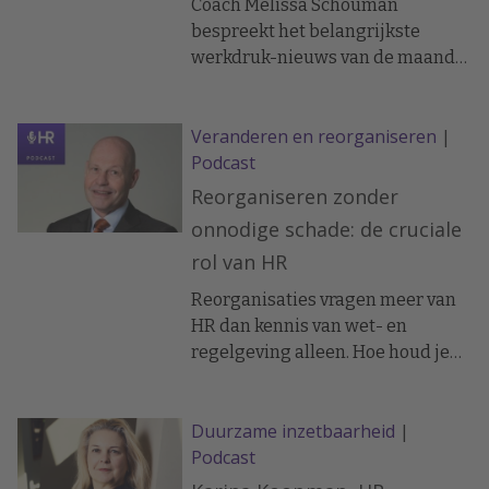
Coach Melissa Schouman
bespreekt het belangrijkste
werkdruk-nieuws van de maand
juli én geeft praktische duiding en
advies voor HR.
Veranderen en reorganiseren
|
Podcast
Reorganiseren zonder
onnodige schade: de cruciale
rol van HR
Reorganisaties vragen meer van
HR dan kennis van wet- en
regelgeving alleen. Hoe houd je
regie, ondersteun je
medewerkers én blijf je als HR-
Duurzame inzetbaarheid
|
team zelf overeind? In deze
Podcast
aflevering deelt
organisatieveranderkundige Rein