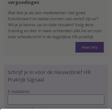
vergoedingen
Wat doe je als een medewerker niet goed
functioneert en welke vormen van verlof zijn er?
Wil je je kennis up-to-date houden? Volg deze
training en leer in twee ochtenden alle ins en outs
over arbeidsrecht in de dagelijkse HR-praktijk.
Meer info
Schrijf je in voor de nieuwsbrief HR
Praktijk Signaal
E-mailadres
Ja, ik schrijf me in