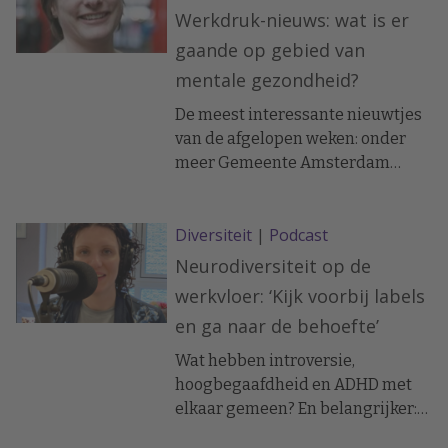
Werkdruk-nieuws: wat is er
gaande op gebied van
mentale gezondheid?
De meest interessante nieuwtjes
van de afgelopen weken: onder
meer Gemeente Amsterdam
sociale veiligheid en waardering
echter nog altijd
Diversiteit
|
Podcast
aandachtspunten en Poolse robot
doet goed werk bij lastige klus.
Neurodiversiteit op de
werkvloer: ‘Kijk voorbij labels
en ga naar de behoefte’
Wat hebben introversie,
hoogbegaafdheid en ADHD met
elkaar gemeen? En belangrijker:
wat betekent dat voor hoe we