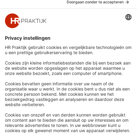
Snel naar
Meer
Nieuws
HR Academy
Whitepapers
HR Podcast
Webinars
CHRO
Word lid
HR Day
Contact
Volg Ons