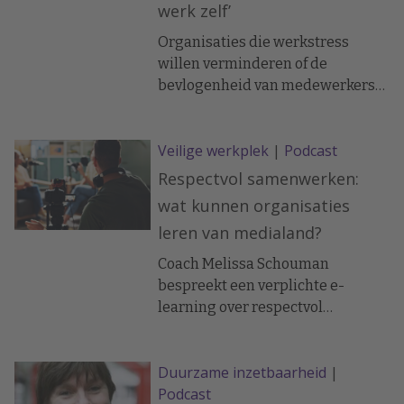
werk zelf’
Organisaties die werkstress
willen verminderen of de
bevlogenheid van medewerkers
willen vergroten, kunnen beter
kijken naar de inrichting van het
Veilige werkplek
|
Podcast
werk dan naar losse trainingen of
welzijnsprogramma’s. Dat zegt
Respectvol samenwerken:
onderzoeker en adviseur Elco
wat kunnen organisaties
Schaufeli in de podcast
leren van medialand?
Werkdrukdrukdruk van stress- en
burn-outcoach Melissa
Coach Melissa Schouman
Schouman.
bespreekt een verplichte e-
learning over respectvol
samenwerken die inmiddels door
veel mediabedrijven wordt
Duurzame inzetbaarheid
|
gebruikt.
Podcast