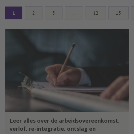
werk organiseren? In de podcast
Werkdrukdrukdruk spreekt
1
2
3
…
12
13
stress- en burn-outcoach Melissa
Schouman met coach en auteur
Karolien Koolhof over
neurodiversiteit en waarom
organisaties nog veel laten
liggen. De kernboodschap: stop
met fixen, begin met begrijpen.
Leer alles over de arbeidsovereenkomst,
verlof, re-integratie, ontslag en