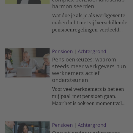
harmoniseerden
Zorg dus voor een goed
communicatieplan, afgestemd op
Wat doe je als je als werkgever te
de levensfase en
maken hebt met vijf verschillende
informatiebehoefte van je
pensioenregelingen, verdeeld
medewerkers
over vijf uitvoerders, verspreid
over acht BV’s? In dit traject hielp
Pensioen
|
Achtergrond
ik een klant, een
projectorganisatie die door
Pensioenkeuzes: waarom
overnames een complex
steeds meer werkgevers hun
werknemers actief
pensioenlandschap had
ondersteunen
opgebouwd, bij het harmoniseren
van de regelingen én het
Voor veel werknemers is het een
toekomstbestendig maken van
mijlpaal: met pensioen gaan.
het beleid in lijn met de Wet
Maar het is ook een moment vol
toekomst pensioenen (Wtp).
onzekerheid. “Wat moet ik
regelen? Wanneer moet ik wat
Pensioen
|
Achtergrond
doen? Waar heb ik eigenlijk recht
op?” Steeds meer werkgevers