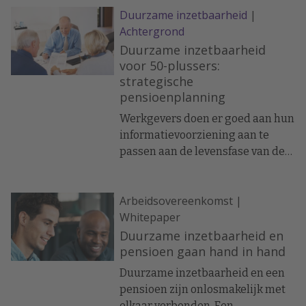
Duurzame inzetbaarheid
|
zo belangrijk. Toch ontbreekt bij
Achtergrond
veel werknemers het inzicht én de
motivatie om in actie te komen.
Duurzame inzetbaarheid
Daar ligt een kans voor HR. Met de
voor 50-plussers:
strategische
juiste aanpak kun je
pensioenplanning
pensioencommunicatie inzetten
als strategisch HR-instrument dat
Werkgevers doen er goed aan hun
bijdraagt aan financiële fitheid,
informatievoorziening aan te
betrokkenheid én behoud van
passen aan de levensfase van de
talent.
werknemer. De communicatie
verloopt daarbij bij voorkeur in
Arbeidsovereenkomst |
drie fases.
Whitepaper
Duurzame inzetbaarheid en
pensioen gaan hand in hand
Duurzame inzetbaarheid en een
pensioen zijn onlosmakelijk met
elkaar verbonden. Een