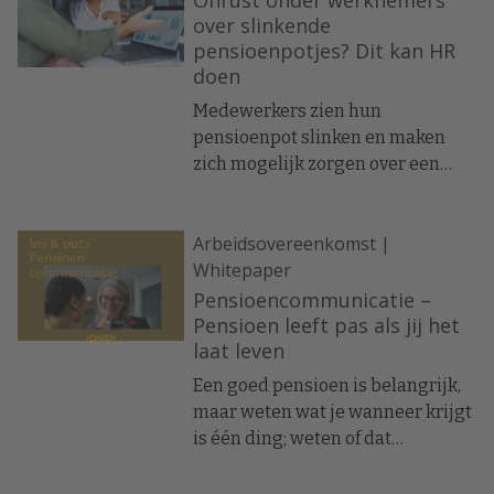
Onrust onder werknemers
merken dat hun medewerkers
over slinkende
pensioenpotjes? Dit kan HR
hiermee worstelen. Daarom
doen
kiezen ze ervoor om
pensioenbegeleiding actief aan te
Medewerkers zien hun
bieden.
pensioenpot slinken en maken
zich mogelijk zorgen over een
karige uitkering op hun oude dag.
Hoewel HR de beurzen niet kan
Arbeidsovereenkomst |
bestieren, kan ze werknemers wel
Whitepaper
informeren en mogelijk
onzekerheden wegnemen.
Pensioencommunicatie –
Pensioen leeft pas als jij het
laat leven
Een goed pensioen is belangrijk,
maar weten wat je wanneer krijgt
is één ding; weten of dat
voldoende is en wat je kunt doen
om het te verbeteren, is minstens