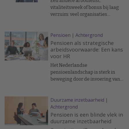
Een andere arbodienst,
vitaliteitsweek of bonus bij laag
verzuim: veel organisaties
hebben het al geprobeerd. Maar
structureel hoog verzuim vraagt
Pensioen
|
Achtergrond
om een bredere aanpak.
Pensioen als strategische
arbeidsvoorwaarde: Een kans
voor HR
Het Nederlandse
pensioenlandschap is sterk in
beweging door de invoering van
de Wet Toekomst Pensioenen
(Wtp). Deze wet verandert niet
Duurzame inzetbaarheid
|
alleen de regelingen zelf, maar
Achtergrond
ook de rol van HR in het
pensioenbeleid.
Pensioen is een blinde vlek in
duurzame inzetbaarheid