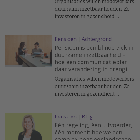
Organisaties willen medewerkers
duurzaam inzetbaar houden. Ze
investeren in gezondheid,
opleiding en werkplezier. Maar
pensioen komt zelden voor in dat
Pensioen
|
Achtergrond
gesprek. En dat is opvallend. Want
juist pensioen heeft alles te
Pensioen is een blinde vlek in
maken met rust,
duurzame inzetbaarheid –
hoe een communicatieplan
toekomstvertrouwen en loyaliteit
daar verandering in brengt
Organisaties willen medewerkers
duurzaam inzetbaar houden. Ze
investeren in gezondheid,
opleiding en werkplezier. Maar
pensioen komt zelden voor in dat
Pensioen
|
Blog
gesprek. En dat is opvallend. Want
juist pensioen heeft alles te
Eén regeling, één uitvoerder,
maken met rust,
één moment: hoe we een
complex pensioenlandschap
toekomstvertrouwen en loyaliteit.