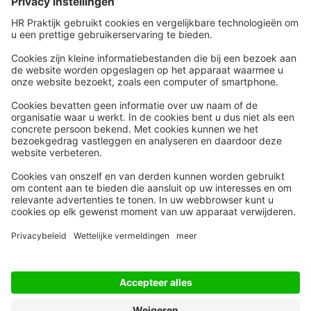
Snel naar
Meer
Nieuws
HR Academy
Whitepapers
HR Podcast
Webinars
CHRO
Word lid
HR Day
Contact
Volg Ons
Alle rechten voorbehouden
Privacyinstellingen
Privacy Statement
Algemene Voorwaarden