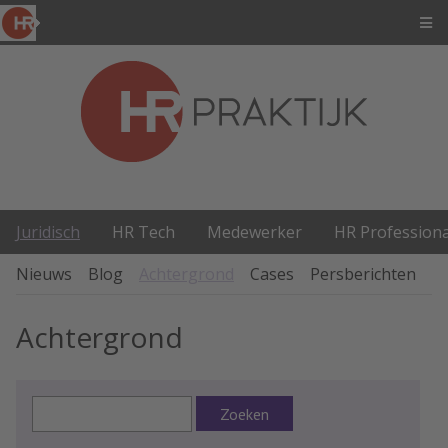
Juridisch
HR Tech
Medewerker
HR Professiona
Nieuws
Blog
Achtergrond
Cases
Persberichten
P
Achtergrond
Zoeken