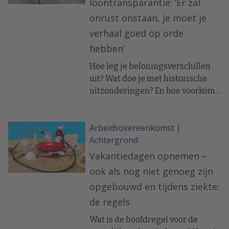
loontransparantie: ‘Er zal
arbeidsovereenkomst volgen.
onrust onstaan, je moet je
Langdurig thuiswerken levert
verhaal goed op orde
daarbij niet zomaar een
verworven recht op.
hebben’
Hoe leg je beloningsverschillen
uit? Wat doe je met historische
uitzonderingen? En hoe voorkom
je onrust? In dit webinar deelden
HR-directeuren Harold Vreeburg,
Arbeidsovereenkomst
|
Croonwolter&dros, en Katja
Achtergrond
Meeuwsen, ASICS EMEA hun
verwachtingen, zorgen en
Vakantiedagen opnemen –
adviezen voor HR.
ook als nog niet genoeg zijn
opgebouwd en tijdens ziekte:
de regels
Wat is de hoofdregel voor de