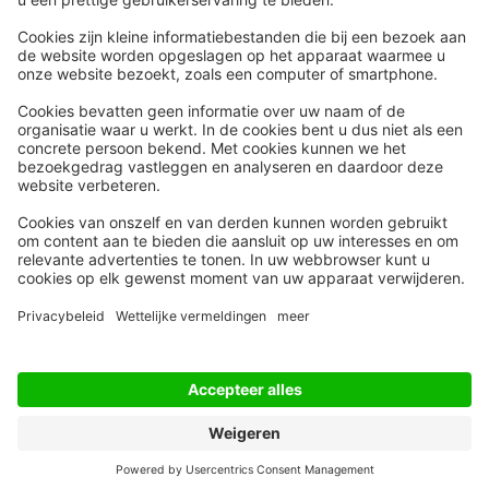
Snel naar
Meer
Nieuws
HR Academy
Whitepapers
HR Podcast
Webinars
CHRO
Word lid
HR Day
Contact
Volg Ons
Alle rechten voorbehouden
Privacyinstellingen
Privacy Statement
Algemene Voorwaarden