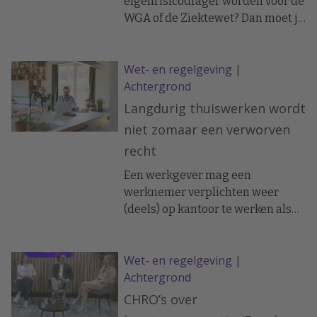
eigenrisicodrager worden voor de
WGA of de Ziektewet? Dan moet je
aanvraag uiterlijk 1 oktober bij de
Belastingdienst binnen zijn. Dat
Wet- en regelgeving
|
vraagt om een goede
Achtergrond
voorbereiding.
Langdurig thuiswerken wordt
niet zomaar een verworven
recht
Een werkgever mag een
werknemer verplichten weer
(deels) op kantoor te werken als
daarvoor een redelijke aanleiding
bestaat. Blijft de werknemer dat
Wet- en regelgeving
|
weigeren, ondanks
Achtergrond
waarschuwingen en een
verbetertraject, dan kan
CHRO’s over
ontbinding van de