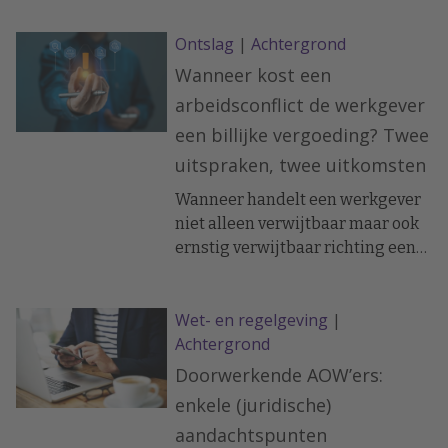
Ontslag
|
Achtergrond
Wanneer kost een
arbeidsconflict de werkgever
een billijke vergoeding? Twee
uitspraken, twee uitkomsten
Wanneer handelt een werkgever
niet alleen verwijtbaar maar ook
ernstig verwijtbaar richting een
werknemer? In twee recente
uitspraken werd de
Wet- en regelgeving
|
arbeidsovereenkomst ontbonden
Achtergrond
op initiatief van de werknemer. In
het ene geval moest de werkgever
Doorwerkende AOW’ers:
een forse billijke vergoeding
enkele (juridische)
betalen, in het andere geval
aandachtspunten
hoefde dat niet.