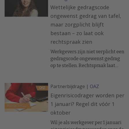
verplicht zijn de risico's in de RI&E
Wettelijke gedragscode
op te nemen en passende
ongewenst gedrag van tafel,
maatregelen te treffen.
maar zorgplicht blijft
bestaan – zo laat ook
rechtspraak zien
Werkgevers zijn niet verplicht een
gedragscode ongewenst gedrag
op te stellen. Rechtspraak laat
echter zien dat duidelijk beleid
nodig is en er ook naar moet
Partnerbijdrage |
OAZ
worden gehandeld.
Eigenrisicodrager worden per
1 januari? Regel dit vóór 1
oktober
Wil je als werkgever per 1 januari