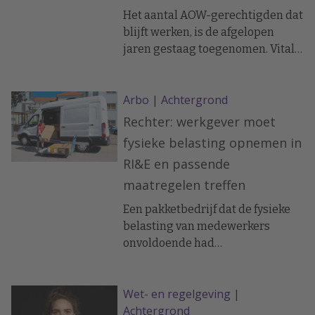
Het aantal AOW-gerechtigden dat
blijft werken, is de afgelopen
jaren gestaag toegenomen. Vitale
AOW-gerechtigde werknemers
kunnen een uitkomst zijn voor
Arbo
|
Achtergrond
werkgevers die moeite hebben
vacatures te vervullen. Bovendien
Rechter: werkgever moet
gelden voor deze groep op enkele
fysieke belasting opnemen in
punten soepelere
RI&E en passende
arbeidsrechtelijke regels,
maatregelen treffen
waardoor de risico's bij ziekte en
ontslag beperkter zijn.
Een pakketbedrijf dat de fysieke
belasting van medewerkers
onvoldoende had
geïnventariseerd en aangepakt,
kreeg van de minister een eis tot
Wet- en regelgeving
|
naleving opgelegd. De rechtbank
Achtergrond
bevestigt dat werkgevers