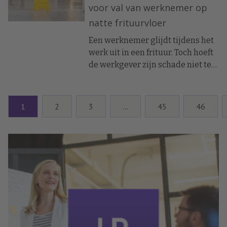
van formele inspraak naar
voor val van werknemer op
strategisch partnerschap. Voor
natte frituurvloer
HR ligt daarin een belangrijke rol.
Twee experts en twee HR-
Een werknemer glijdt tijdens het
professionals over deze
werk uit in een frituur. Toch hoeft
veranderende rol.
de werkgever zijn schade niet te
vergoeden, oordeelt de
kantonrechter. Hoewel het een
bedrijfsongeval is, komt de
1
2
3
…
45
46
valpartij voor eigen rekening en
risico van de werknemer.