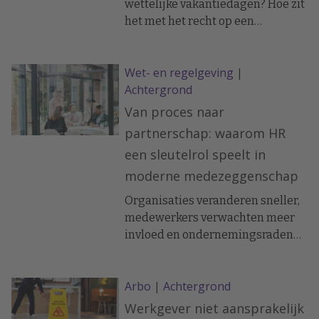
wettelijke vakantiedagen? Hoe zit
het met het recht op een
aaneengesloten vakantie? Hoe
regel je dat iemand meer dagen
Wet- en regelgeving
|
opneemt dan opgebouwd? En hoe
Achtergrond
zit het met verjaring van
vakantiedagen bij ziekte?
Van proces naar
partnerschap: waarom HR
een sleutelrol speelt in
moderne medezeggenschap
Organisaties veranderen sneller,
medewerkers verwachten meer
invloed en ondernemingsraden
willen eerder betrokken worden
bij belangrijke vraagstukken.
Arbo
|
Achtergrond
Daardoor verschuift
medezeggenschap steeds meer
Werkgever niet aansprakelijk