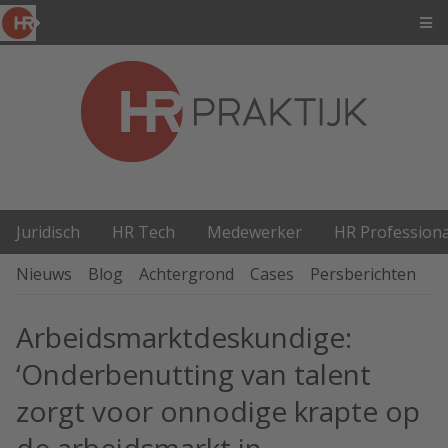
Juridisch
HR Tech
Medewerker
HR Professiona
Nieuws
Blog
Achtergrond
Cases
Persberichten
P
Arbeidsmarktdeskundige:
‘Onderbenutting van talent
zorgt voor onnodige krapte op