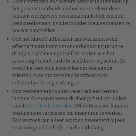
Door contracten en roosters beter af te stemmen op
het gewenste arbeidsaanbod van medewerkers
kunnen werkgevers een aanzienlijk deel van hun
personeelsvraag invullen zonder nieuwe mensen te
hoeven aantrekken.
Ook het (direct) uitbetalen van overuren is een
effectief instrument om onderbenutting terug te
dringen en/of meer gebruik te maken van het
aanwezige talent en de beschikbare capaciteit. Zo
wordt het een stuk kansrijker om bestaande
tekorten in de grootste knelpuntberoepen
substantieel terug te dringen.
Ook werknemers zouden vaker zelf een beroep
kunnen doen op meerwerk, door gebruik te maken
van de
Wet flexibel werken
(Wfw). Daarmee kunnen
werknemers verzoeken om meer uren te werken.
Zo’n verzoek kan alleen worden geweigerd bij een
zwaarwegend bedrijfs- en dienstbelang.