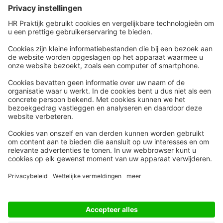
Snel naar
Meer
Nieuws
HR Academy
Whitepapers
HR Podcast
Webinars
CHRO
Word lid
HR Day
Contact
Volg Ons
Alle rechten voorbehouden
Privacyinstellingen