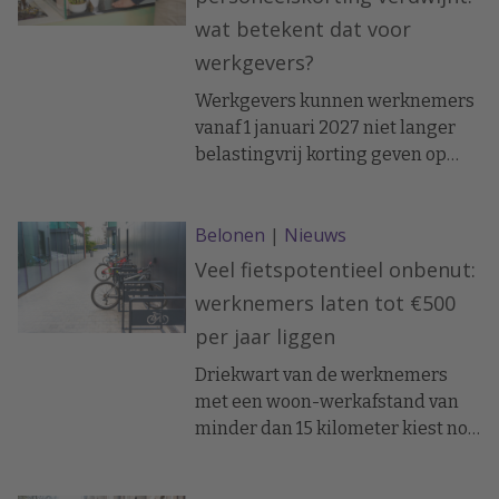
wat betekent dat voor
werkgevers?
Werkgevers kunnen werknemers
vanaf 1 januari 2027 niet langer
belastingvrij korting geven op
branche-eigen producten via een
aparte vrijstelling in de
Belonen
|
Nieuws
werkkostenregeling (WKR). De
personeelskorting verdwijnt als
Veel fietspotentieel onbenut:
zelfstandige fiscale regeling.
werknemers laten tot €500
per jaar liggen
Driekwart van de werknemers
met een woon-werkafstand van
minder dan 15 kilometer kiest nog
altijd voor de auto of het openbaar
vervoer. Daardoor laten zij een