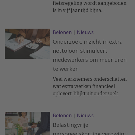
fietsregeling wordt aangeboden
is in vijf jaar tijd bijna
verdrievoudigd. In 2021 waren er
4.047 vacatures met een
Belonen
|
Nieuws
fietsregeling, terwijl dit aantal in
2026 op 11.076 lag.
Onderzoek: inzicht in extra
nettoloon stimuleert
medewerkers om meer uren
te werken
Veel werknemers onderschatten
wat extra werken financieel
oplevert, blijkt uit onderzoek.
Belonen
|
Nieuws
Belastingvrije
personeelskorting verdwijnt: