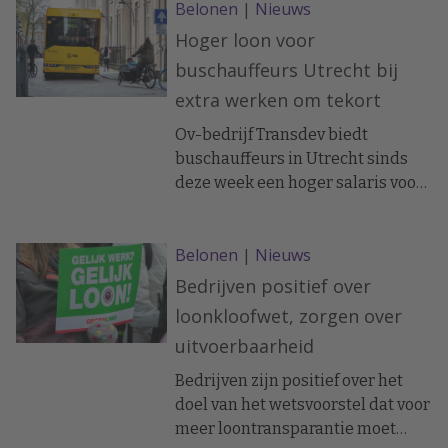
Belonen
|
Nieuws
voordeel van tot wel 500 euro per
jaar liggen als zij overstappen op
Hoger loon voor
de fiets.
buschauffeurs Utrecht bij
extra werken om tekort
Ov-bedrijf Transdev biedt
buschauffeurs in Utrecht sinds
deze week een hoger salaris voor
extra diensten om een
chauffeurstekort. Dat bevestigt
Belonen
|
Nieuws
een woordvoerster na
berichtgeving door RTV Utrecht.
Bedrijven positief over
De regeling geldt in elk geval tot
loonkloofwet, zorgen over
de zomer en wordt mogelijk
uitvoerbaarheid
verlengd als de personeelskrapte
in die regio aanblijft.
Bedrijven zijn positief over het
doel van het wetsvoorstel dat voor
meer loontransparantie moet