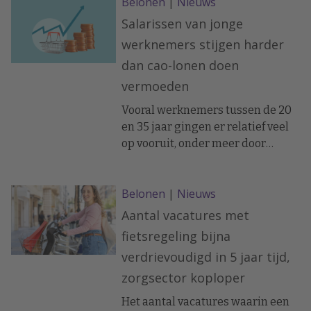
Belonen
|
Nieuws
Salarissen van jonge
werknemers stijgen harder
dan cao-lonen doen
vermoeden
Vooral werknemers tussen de 20
en 35 jaar gingen er relatief veel
op vooruit, onder meer door
promoties en baanwissels. Dat
constateren economen van ABN
Belonen
|
Nieuws
Amro in vakblad ESB, meldt De
Telegraaf.
Aantal vacatures met
fietsregeling bijna
verdrievoudigd in 5 jaar tijd,
zorgsector koploper
Het aantal vacatures waarin een