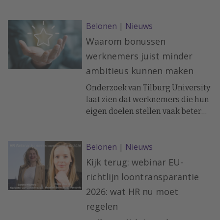
zorgen, maar waken tegelijkertijd
voor de administratieve lasten
Belonen
|
Nieuws
daarvan. Dat blijkt uit een
rondgang van het ANP.
Waarom bonussen
werknemers juist minder
ambitieus kunnen maken
Onderzoek van Tilburg University
laat zien dat werknemers die hun
eigen doelen stellen vaak beter
presteren zónder financiële
prikkel.
Belonen
|
Nieuws
Kijk terug: webinar EU-
richtlijn loontransparantie
2026: wat HR nu moet
regelen