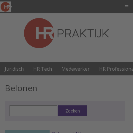
Juridisch
HR Tech
Medewerker
HR Professiona
Belonen
Zoeken