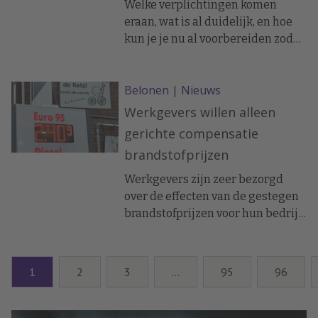
Welke verplichtingen komen
eraan, wat is al duidelijk, en hoe
kun je je nu al voorbereiden zodat
je straks niet onder tijdsdruk
hoeft te reageren?
Belonen
|
Nieuws
Werkgevers willen alleen
gerichte compensatie
brandstofprijzen
Werkgevers zijn zeer bezorgd
over de effecten van de gestegen
brandstofprijzen voor hun bedrijf
en voor hun medewerkers maar
wachten vooral af wat de overheid
gaat doen, blijkt uit onderzoek
1
2
3
…
95
96
van werkgeversvereniging AWVN.