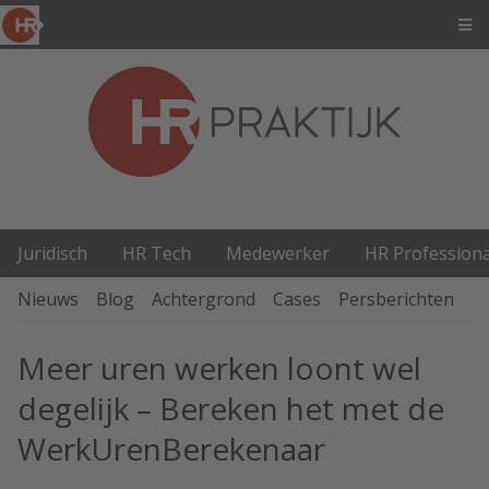
Juridisch
HR Tech
Medewerker
HR Professiona
Nieuws
Blog
Achtergrond
Cases
Persberichten
P
Meer uren werken loont wel
degelijk – Bereken het met de
WerkUrenBerekenaar