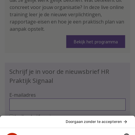
concreet voor jouw organisatie? In deze live online
training leer je de nieuwe verplichtingen,
rapportage-eisen en hoe je een praktisch plan van
aanpak opstelt.
Bekijk het programma
Schrijf je in voor de nieuwsbrief HR
Praktijk Signaal
E-mailadres
Ja, ik schrijf me in