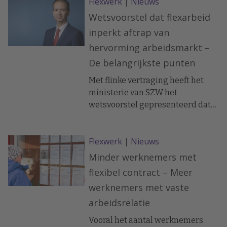
Flexwerk
|
Nieuws
Wetsvoorstel dat flexarbeid
inperkt aftrap van
hervorming arbeidsmarkt –
De belangrijkste punten
Met flinke vertraging heeft het
ministerie van SZW het
wetsvoorstel gepresenteerd dat
de flexibilisering van de
arbeidsmarkt aan banden moet
Flexwerk
|
Nieuws
leggen. De belangrijkste punten
uit het voorstel.
Minder werknemers met
flexibel contract – Meer
werknemers met vaste
arbeidsrelatie
Vooral het aantal werknemers