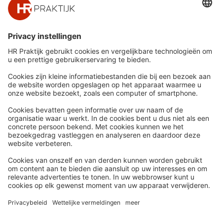
Snel naar
Meer
Nieuws
HR Academy
Whitepapers
HR Podcast
Webinars
CHRO
Word lid
HR Day
Contact
Volg Ons