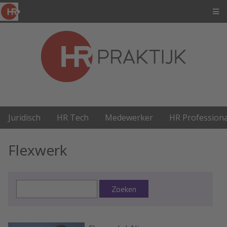
Juridisch
HR Tech
Medewerker
HR Professiona
Flexwerk
Zoeken