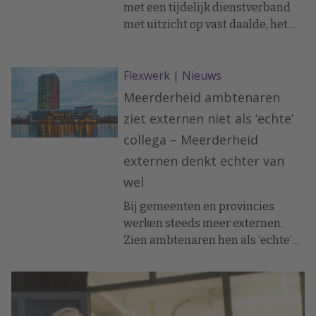
met een tijdelijk dienstverband
met uitzicht op vast daalde, het
aantal oproep- en invalkrachten
steeg licht aldus het CBS en TNO.
Flexwerk
|
Nieuws
Meerderheid ambtenaren
ziet externen niet als ‘echte’
collega – Meerderheid
externen denkt echter van
wel
Bij gemeenten en provincies
werken steeds meer externen.
Zien ambtenaren hen als ‘echte’
collega’s? Nee, zo blijkt uit
onderzoek van Binnenlands
Bestuur in samenwerking met
I&O Research. Vooral ambtenaren