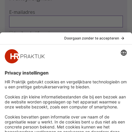
E-mailadres
Ja, ik schrijf me in
Snel naar
Meer
Nieuws
HR Academy
Whitepapers
HR Podcast
Webinars
CHRO
Word lid
HR Day
Contact