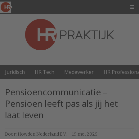
Juridisch
HR Tech
Medewerker
HR Professiona
Pensioencommunicatie –
Pensioen leeft pas als jij het
laat leven
Door: Howden Nederland B.V.
19 mei 2025