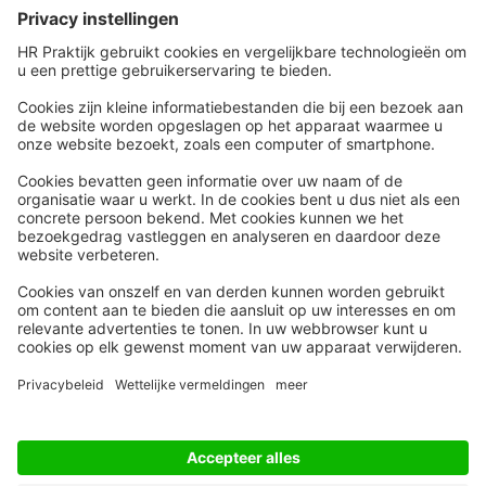
Snel naar
Meer
Nieuws
HR Academy
Whitepapers
HR Podcast
Webinars
CHRO
Word lid
HR Day
Contact
Volg Ons
Alle rechten voorbehouden
Privacyinstellingen