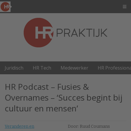
Juridisch
HR Tech
Medewerker
HR Professiona
HR Podcast – Fusies &
Overnames – ‘Succes begint bij
cultuur en mensen’
Veranderen en
Door: Ruud Coumans