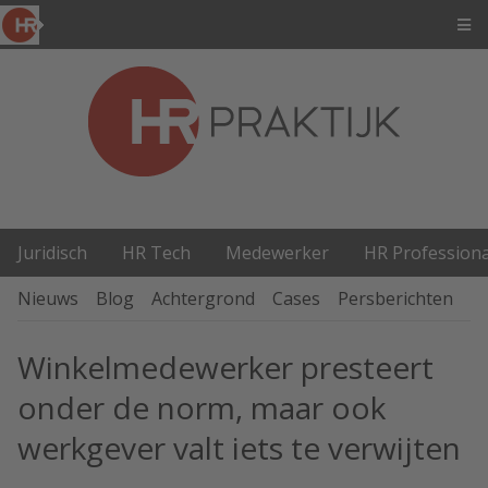
Juridisch
HR Tech
Medewerker
HR Professiona
Nieuws
Blog
Achtergrond
Cases
Persberichten
P
Winkelmedewerker presteert
onder de norm, maar ook
werkgever valt iets te verwijten