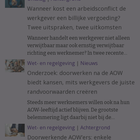
vakblad ESB, meldt De Telegraaf.
Wanneer kost een arbeidsconflict de
werkgever een billijke vergoeding?
Twee uitspraken, twee uitkomsten
Wanneer handelt een werkgever niet alleen
verwijtbaar maar ook ernstig verwijtbaar
richting een werknemer? In twee recente
uitspraken werd de arbeidsovereenkomst
Wet- en regelgeving
|
Nieuws
ontbonden op initiatief van de werknemer. In
Onderzoek: doorwerken na de AOW
het ene geval moest de werkgever een forse
biedt kansen, mits werkgevers de juiste
billijke vergoeding betalen, in het andere
geval hoefde dat niet.
randvoorwaarden creëren
Steeds meer werknemers willen ook na hun
AOW-leeftijd actief blijven. De grootste
belemmering ligt daarbij niet bij de
doorwerkers zelf, maar bij de organisatie.
Wet- en regelgeving
|
Achtergrond
Doorwerkende AOW’ers: enkele