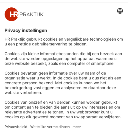
Snel naar
Meer
Nieuws
HR Academy
Whitepapers
HR Podcast
Webinars
CHRO
Word lid
HR Day
Contact
Volg Ons