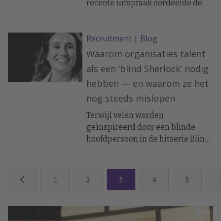
recente uitspraak oordeelde de
rechter dat ontslag op staande
voet terecht kan zijn als feiten
Recruitment
|
Blog
over belastbaarheid niet kloppen
en uitleg uitblijft. Werkgevers
Waarom organisaties talent
doen er goed aan hoor en
als een ‘blind Sherlock’ nodig
wederhoor toe te passen en
hebben — en waarom ze het
belastbaarheid zorgvuldig vast te
nog steeds mislopen
stellen.
Terwijl velen worden
geïnspireerd door een blinde
hoofdpersoon in de hitserie Blind
Sherlock, blijft de arbeidsmarkt
worstelen met het herkennen en
benutten van dezelfde kwaliteiten
1
2
3
4
5
in echte kandidaten.