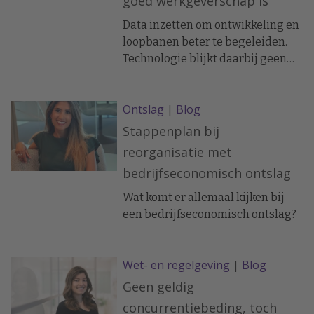
goed werkgeverschap is
Data inzetten om ontwikkeling en
loopbanen beter te begeleiden.
Technologie blijkt daarbij geen
vervanging van menselijkheid,
maar juist een versterker aldus
Ontslag
|
Blog
Ellen Vermeer, directeur HR bij
Hoppenbrouwers
Stappenplan bij
reorganisatie met
bedrijfseconomisch ontslag
Wat komt er allemaal kijken bij
een bedrijfseconomisch ontslag?
Wet- en regelgeving
|
Blog
Geen geldig
concurrentiebeding, toch