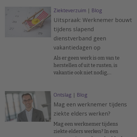
weer houvast kan bieden.
Ziekteverzuim
|
Blog
Uitspraak: Werknemer bouwt
tijdens slapend
dienstverband geen
vakantiedagen op
Als er geen werk is om van te
herstellen of uit te rusten, is
vakantie ook niet nodig,
oordeelde een Rotterdamse
kantonrechter onlangs.
Ontslag
|
Blog
Mag een werknemer tijdens
ziekte elders werken?
Mag een werknemer tijdens
ziekte elders werken? In een