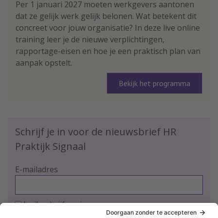
Per 1 januari 2027 moeten werkgevers aantonen
dat ze gelijk werk gelijk belonen. Wat betekent dit
concreet voor jouw organisatie? In deze live online
training leer je de nieuwe verplichtingen,
rapportage-eisen en hoe je een praktisch plan van
aanpak opstelt.
Bekijk het programma
Schrijf je in voor de nieuwsbrief HR
Praktijk Signaal
E-mailadres
Ja, ik schrijf me in