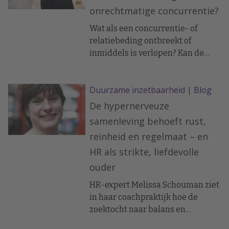
onrechtmatige concurrentie?
Wat als een concurrentie- of
relatiebeding ontbreekt of
inmiddels is verlopen? Kan de
oud-werkgever in zo’n situatie
toch optreden tegen de
Duurzame inzetbaarheid
|
Blog
concurrerende activiteiten van de
voormalige werknemer(s)?
De hypernerveuze
samenleving behoeft rust,
reinheid en regelmaat – en
HR als strikte, liefdevolle
ouder
HR-expert Melissa Schouman ziet
in haar coachpraktijk hoe de
zoektocht naar balans en
duidelijke kaders werknemers