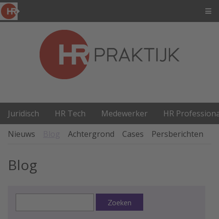
Juridisch
HR Tech
Medewerker
HR Professiona
Nieuws
Blog
Achtergrond
Cases
Persberichten
P
Blog
Zoeken