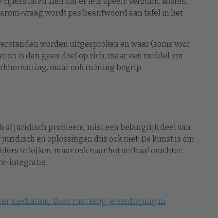
jfers laten zien dat er iets speelt: verzuim, kosten,
waarom-vraag wordt pas beantwoord aan tafel in het
verstanden worden uitgesproken en waar (soms voor
ation is dan geen doel op zich, maar een middel om
rkhervatting, maar ook richting begrip.
 of juridisch probleem, mist een belangrijk deel van
 juridisch en oplossingen dus ook niet. De kunst is om
ijfers te kijken, maar ook naar het verhaal erachter.
re-integratie.
r mediation: ‘Door rust krijg je verdieping in