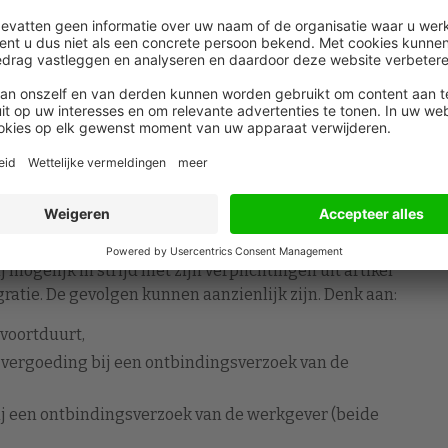
 beide partijen enige inspanning worden verwacht.
jn situaties waarin een werknemer mag afzien van
itsluitend wordt ingezet om het dienstverband te
 van de mediator ter discussie staat. (Staande
ever
een bij de werknemer. Ook van de werkgever wordt
iation wanneer dat door de bedrijfsarts wordt
j mogelijk in strijd met zijn verplichtingen uit artikel
gratie. De gevolgen kunnen aanzienlijk zijn. Denk aan:
 voortduurt,
ke vergoeding bij een ontbindingsverzoek van de
 bij een ontbindingsverzoek van de werkgever (beide