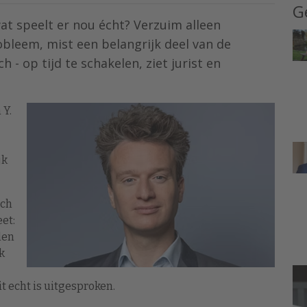
G
t speelt er nou écht? Verzuim alleen
obleem, mist een belangrijk deel van de
h - op tijd te schakelen, ziet jurist en
 Y.
jk
sch
et:
len
k
it echt is uitgesproken.