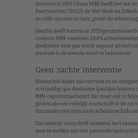
Instituut in 1993 (thans MfN) heeft het vak z
Poortwachter (2002), de Wet Werk en Zekerhe
en zelfs opname in cao’s, groeit de erkenning
Daarbij heeft Panteia in 2019 geconstateerd
conform MfN-condities 24,6% arbeidsmediation
mediation vaak pas wordt ingezet als het confl
stadium is de meeste winst te behalen is!
Geen ‘zachte’ interventie
Binnen het kader van verzuim en re-integrati
is vrijwillig qua deelname (partijen kunnen
MfN-registermediator), dat moet ook zo blij
gezien als een redelijk voorschrift in de zin 
discussies met mijn oude arbeidsrechtdocen
Dat redelijk voorschrift betekent, kort sa
mee te werken aan een passende instructie v