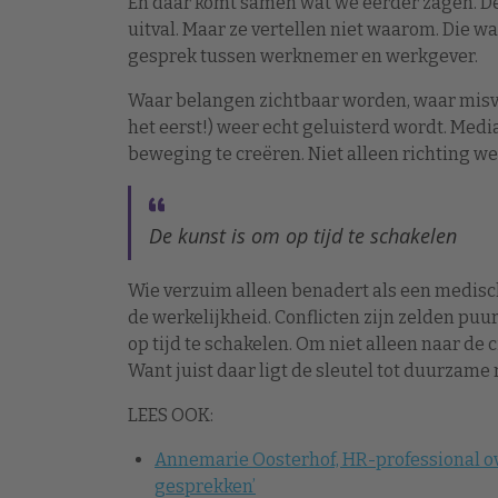
En daar komt samen wat we eerder zagen. De ci
uitval. Maar ze vertellen niet waarom. Die 
gesprek tussen werknemer en werkgever.
Waar belangen zichtbaar worden, waar mis
het eerst!) weer echt geluisterd wordt. Medi
beweging te creëren. Niet alleen richting we
De kunst is om op tijd te schakelen
Wie verzuim alleen benadert als een medisch
de werkelijkheid. Conflicten zijn zelden puur
op tijd te schakelen. Om niet alleen naar de c
Want juist daar ligt de sleutel tot duurzame 
LEES OOK:
Annemarie Oosterhof, HR-professional ove
gesprekken’