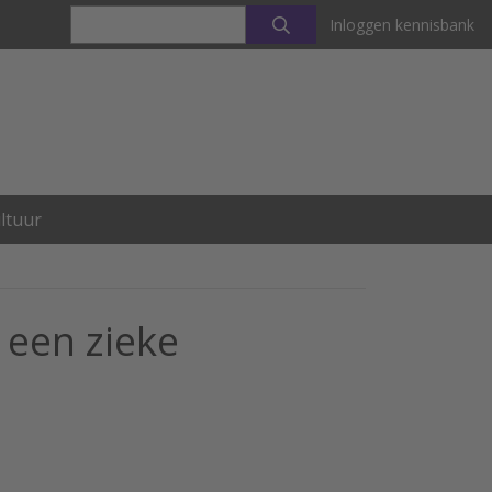
Inloggen kennisbank
ltuur
j een zieke