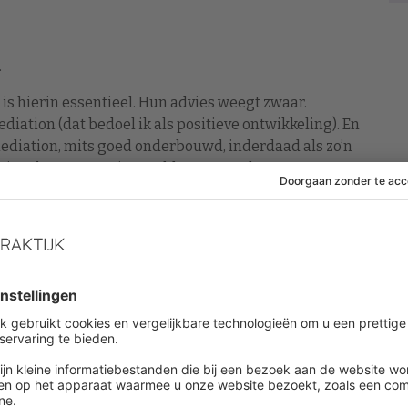
.
 is hierin essentieel. Hun advies weegt zwaar.
diation (dat bedoel ik als positieve ontwikkeling). En
mediation, mits goed onderbouwd, inderdaad als zo’n
 zit ook een spanningsveld. Want wacht even:
Duitsers zo mooi: Ja en Nee.
t aan herstel van de arbeidsrelatie of re-
ge inspanning worden verwacht
 het licht van het redelijke
oet ook zo blijven. Tegelijkertijd is het in de context
er mediation aantoonbaar bijdraagt aan herstel van