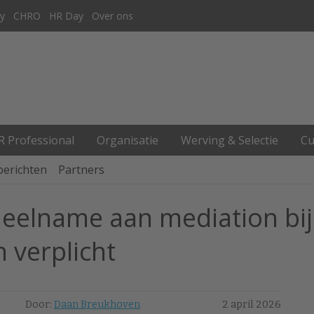
y
CHRO
HR Day
Over ons
R Professional
Organisatie
Werving & Selectie
Cu
berichten
Partners
’ deelname aan mediation bi
 verplicht
Door:
Daan Breukhoven
2 april 2026