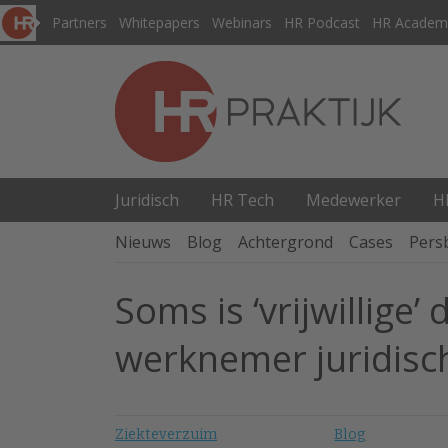
Partners
Whitepapers
Webinars
HR Podcast
HR Academ
Juridisch
HR Tech
Medewerker
H
Nieuws
Blog
Achtergrond
Cases
Pers
Soms is ‘vrijwillige
werknemer juridisch
Ziekteverzuim
Blog