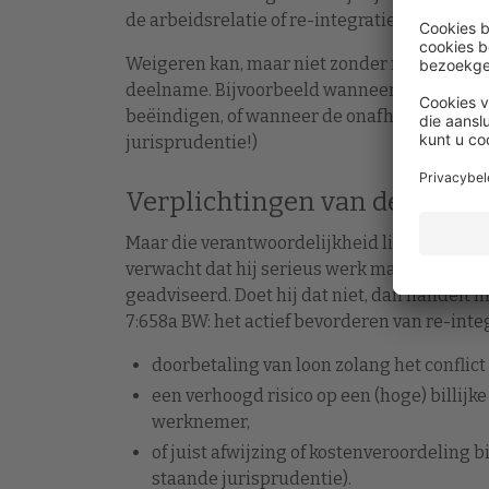
de arbeidsrelatie of re-integratie, mag van
Weigeren kan, maar niet zonder reden. Er zi
deelname. Bijvoorbeeld wanneer mediation u
beëindigen, of wanneer de onafhankelijkheid
jurisprudentie!)
Verplichtingen van de werkg
Maar die verantwoordelijkheid ligt niet all
verwacht dat hij serieus werk maakt van med
geadviseerd. Doet hij dat niet, dan handelt hi
7:658a BW: het actief bevorderen van re-inte
doorbetaling van loon zolang het conflict
een verhoogd risico op een (hoge) billij
werknemer,
of juist afwijzing of kostenveroordeling
staande jurisprudentie).