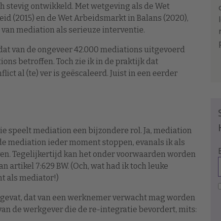
ich stevig ontwikkeld. Met wetgeving als de Wet
id (2015) en de Wet Arbeidsmarkt in Balans (2020),
 van mediation als serieuze interventie.
 dat van de ongeveer 42.000 mediations uitgevoerd
s betroffen. Toch zie ik in de praktijk dat
ict al (te) ver is geëscaleerd. Juist in een eerder
e speelt mediation een bijzondere rol. Ja, mediation
 de mediation ieder moment stoppen, evanals ik als
ven. Tegelijkertijd kan het onder voorwaarden worden
van artikel 7:629 BW. (Och, wat had ik toch leuke
t als mediator!)
mengevat, dat van een werknemer verwacht mag worden
an de werkgever die de re-integratie bevordert, mits: