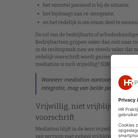
het voorstel passend is bij de situatie,
het bijdraagt aan re-integratie,
en het redelijk is om eraan deel te nemen
De rol van de bedrijfsarts of arbodeskundige
Bedrijfsartsen grijpen vaker dan ooit naar me
in de rechtspraak zien we steeds vaker dat 
redelijk voorschrift wordt gezien. Maar daar
mediation is toch vrijwillig? JEIN zeggen de 
Wanneer mediation aantoonbaar bijdraag
integratie, mag van beide partijen eni
Vrijwillig, niet vrijblijvend in
voorschrift
Mediation blijft in de kern vrijwillig. En dat m
van verzuim niet geheel vrijblijvend. Wanne