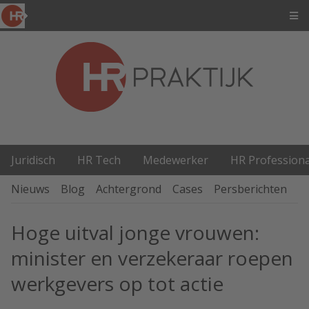
Juridisch
HR Tech
Medewerker
HR Professiona
Nieuws
Blog
Achtergrond
Cases
Persberichten
P
Hoge uitval jonge vrouwen:
minister en verzekeraar roepen
werkgevers op tot actie