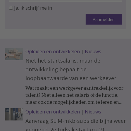
Ja, ik schrijf me in
Opleiden en ontwikkelen
|
Nieuws
Niet het startsalaris, maar de
ontwikkeling bepaalt de
loopbaanwaarde van een werkgever
Wat maakt een werkgever aantrekkelijk voor
talent? Niet alleen het salaris of de functie,
maar ook de mogelijkheden om te leren en
ervaring op te doen. Onderzoek naar de
Opleiden en ontwikkelen
|
Nieuws
loopbanen van werknemers laat zien dat de
Aanvraag SLIM-mkb-subsidie bijna weer
ontwikkelkansen binnen een organisatie op
geopend: 2e tijdvak start op 19
langere termijn verschil kunnen maken.