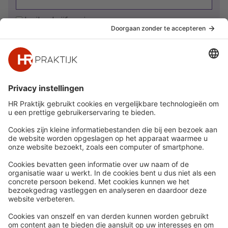
Ja, ik schrijf me in
Snel naar
Meer
Nieuws
HR Academy
Whitepapers
HR Podcast
Webinars
CHRO
Word lid
HR Day
Contact
Volg Ons