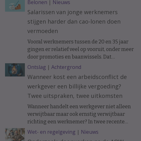
Belonen
|
Nieuws
Salarissen van jonge werknemers
stijgen harder dan cao-lonen doen
vermoeden
Vooral werknemers tussen de 20 en 35 jaar
gingen er relatief veel op vooruit, onder meer
door promoties en baanwissels. Dat
constateren economen van ABN Amro in
Ontslag
|
Achtergrond
vakblad ESB, meldt De Telegraaf.
Wanneer kost een arbeidsconflict de
werkgever een billijke vergoeding?
Twee uitspraken, twee uitkomsten
Wanneer handelt een werkgever niet alleen
verwijtbaar maar ook ernstig verwijtbaar
richting een werknemer? In twee recente
uitspraken werd de arbeidsovereenkomst
Wet- en regelgeving
|
Nieuws
ontbonden op initiatief van de werknemer. In