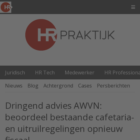
Juridisch
HR Tech
Medewerker
HR Professiona
Nieuws
Blog
Achtergrond
Cases
Persberichten
P
Dringend advies AWVN:
beoordeel bestaande cafetaria-
en uitruilregelingen opnieuw