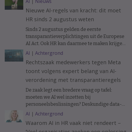
AI
|
Nieuws
Nieuwe AI-regels van kracht: dit moet
HR sinds 2 augustus weten
Sinds 2 augustus gelden de eerste
transparantieverplichtingen uit de Europese
AI Act. Ook HR kan daarmee te maken krijgen.
Bijvoorbeeld als sollicitanten of medewerkers
AI
|
Achtergrond
communiceren met een AI-chatbot. Wat
Rechtszaak medewerkers tegen Meta
verandert er precies en wanneer moet je
toont volgens expert belang van AI-
mensen informeren?
verordening met transparantieregels
De zaak legt een bredere vraag op tafel:
moeten we AI wel inzetten bij
personeelsbeslissingen? Deskundige data-
ethiek Koen Versmissen maant tot
AI
|
Achtergrond
voorzichtigheid.
Waarom AI in HR vaak niet rendeert –
‘Veel organisaties zoeken een oplossing