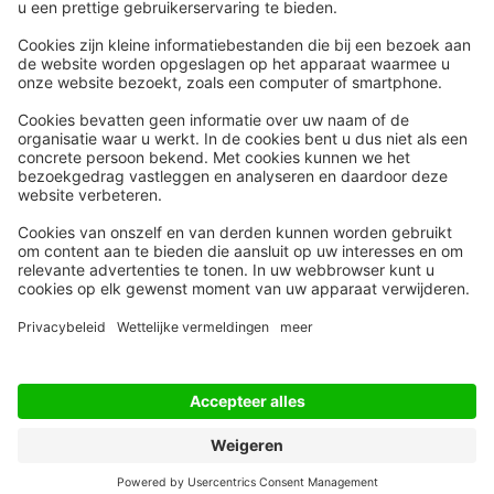
Snel naar
Meer
Nieuws
HR Academy
Whitepapers
HR Podcast
Webinars
CHRO
Word lid
HR Day
Contact
Volg Ons
Alle rechten voorbehouden
Privacyinstellingen
Privacy Statement
Algemene Voorwaarden