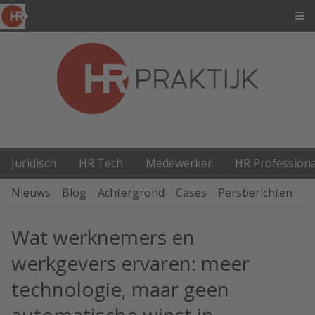
Juridisch
HR Tech
Medewerker
HR Professiona
Nieuws
Blog
Achtergrond
Cases
Persberichten
P
Wat werknemers en
werkgevers ervaren: meer
technologie, maar geen