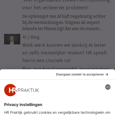
voor het verkeerde probleem’
De opbrengst van AI bijft regelmatig achter
bij de verwachtingen. Volgens AI-expert
Jolanda ter Maten ligt dat aan de manier
waarop organisaties ermee beginnen.
AI
|
Blog
Welk werk kunnen we dankzij AI beter
en zelfs menselijker maken? HR speelt
hierin een cruciale rol
Niet ’wat doet AI met werk?’ maar ’wat doen
wij met AI om werk beter te maken?’ Vijf HR-
principes voor werkgeluk in een AI-gedreven
organisatie.