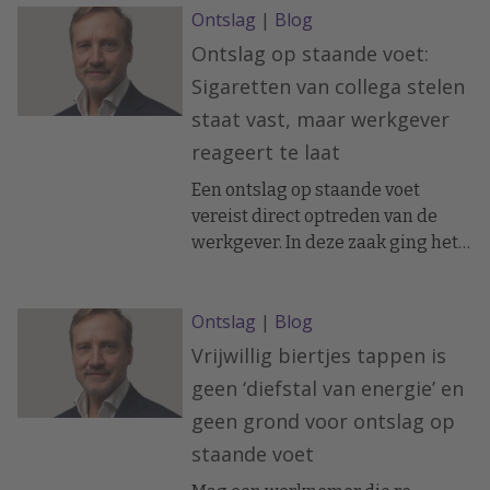
Ontslag
|
Blog
lastige situaties leiden, maar
zwijgen niet per se, ziet advocaat
Ontslag op staande voet:
Marcus Draaisma.
Sigaretten van collega stelen
staat vast, maar werkgever
reageert te laat
Een ontslag op staande voet
vereist direct optreden van de
werkgever. In deze zaak ging het
mis doordat de werkgever,
ondanks een erkende diefstal op
Ontslag
|
Blog
de werkvloer, te lang wachtte met
ingrijpen. De rechter maakt
Vrijwillig biertjes tappen is
duidelijk dat ook een korte
geen ‘diefstal van energie’ en
vertraging fataal kan zijn voor de
geen grond voor ontslag op
rechtsgeldigheid van het ontslag.
staande voet