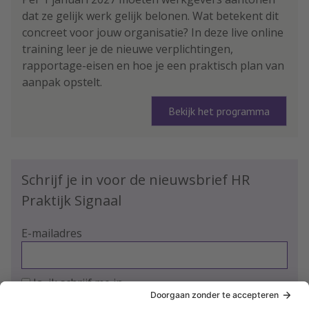
dat ze gelijk werk gelijk belonen. Wat betekent dit
concreet voor jouw organisatie? In deze live online
training leer je de nieuwe verplichtingen,
rapportage-eisen en hoe je een praktisch plan van
aanpak opstelt.
Bekijk het programma
Schrijf je in voor de nieuwsbrief HR
Praktijk Signaal
E-mailadres
Ja, ik schrijf me in