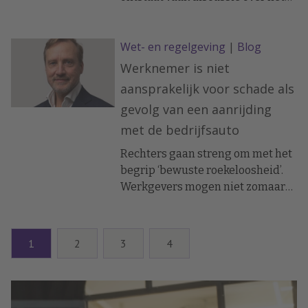
afboeken van vakantiedagen. In
deze blog staat centraal of
Wet- en regelgeving
|
Blog
vakantie tijdens ziekte wel of niet
mag worden verrekend. Hoe
Werknemer is niet
werkt dit precies en welke
aansprakelijk voor schade als
instemming is daarvoor nodig?
gevolg van een aanrijding
met de bedrijfsauto
Rechters gaan streng om met het
begrip ‘bewuste roekeloosheid’.
Werkgevers mogen niet zomaar
schade verrekenen met het loon.
In dit blog werkt
arbeidsrechtadvocaat Marcus
1
2
3
4
Draaisma een recente uitspraak
van de rechtbank Zeeland-West-
Brabant uit over
aansprakelijkheid van een