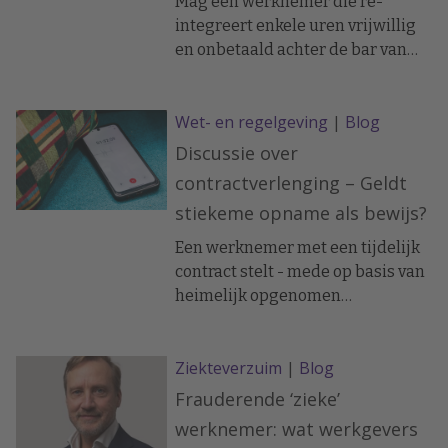
Mag een werknemer die re-
integreert enkele uren vrijwillig
en onbetaald achter de bar van
een vriend werken? De werkgever
vond het 'diefstal van energie' en
Wet- en regelgeving
|
Blog
ontsloeg de man op staande voet.
Discussie over
contractverlenging – Geldt
stiekeme opname als bewijs?
Een werknemer met een tijdelijk
contract stelt - mede op basis van
heimelijk opgenomen
gesprekken - dat werkgever een
toezegging tot verlenging heeft
Ziekteverzuim
|
Blog
gedaan. Werkgever besluit het
contract echter niet te verlengen,
Frauderende ‘zieke’
waarna een procedure volgt.
werknemer: wat werkgevers