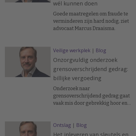
wél kunnen doen
Goede maatregelen om fraude te
verminderen zijn hard nodig, ziet
advocaat Marcus Draaisma.
Veilige werkplek
|
Blog
Onzorgvuldig onderzoek
grensoverschrijdend gedrag:
billijke vergoeding
Onderzoek naar
grensoverschrijdend gedrag gaat
vaak mis door gebrekkig hoor en
wederhoor en door het niet klein
te houden in het begin als de
Ontslag
|
Blog
feiten nog niet duidelijk zijn zo
laat een recente uitspraak door de
Het inleveren van sleutels en