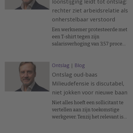
loonstijging leidt tot ontslag:
rechter ziet arbeidsrelatie als
onherstelbaar verstoord
Een werknemer protesteerde met
een T-shirt tegen zijn
salarisverhoging van 3,57 procent
en uitte herhaaldelijk kritiek op
het management. Volgens de
Ontslag
|
Blog
kantonrechter leidde niet het
protest zelf, maar zijn
Ontslag oud-baas
aanhoudende gedrag tot een
Milieudefensie is discutabel,
onherstelbaar verstoorde
niet jokken voor nieuwe baan
arbeidsrelatie.
Niet alles hoeft een sollicitant te
vertellen aan zijn toekomstige
werkgever. Tenzij het relevant is
voor het uitoefenen van de functie.
Daarbij kan jokken achteraf tot