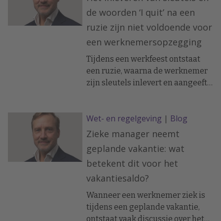
rechter zien.
de woorden ‘I quit’ na een
ruzie zijn niet voldoende voor
een werknemersopzegging
Tijdens een werkfeest ontstaat
een ruzie, waarna de werknemer
zijn sleutels inlevert en aangeeft
niet meer terug te keren. Hierop
besluit de werkgever hem op
Wet- en regelgeving
|
Blog
staande voet te ontslaan wegens
ongewenst gedrag. De rechter
Zieke manager neemt
stelt echter dat er geen dringende
geplande vakantie: wat
reden voor ontslag was en kent
betekent dit voor het
een vergoeding toe.
vakantiesaldo?
Wanneer een werknemer ziek is
tijdens een geplande vakantie,
ontstaat vaak discussie over het