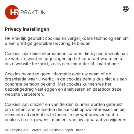
Snel naar
Meer
Nieuws
HR Academy
Whitepapers
HR Podcast
Webinars
CHRO
Word lid
HR Day
Contact
Volg Ons