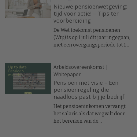
Nieuwe pensioenwetgeving:
tijd voor actie! – Tips ter
voorbereiding
De Wet toekomst pensioenen
(Wtp) is op 1 juli dit jaar ingegaan,
met een overgangsperiode tot 1
januari 2028. Tijd zat lijkt, maar
door er nú op in te spelen, kun je
Arbeidsovereenkomst |
een belangrijke stap zetten om
Whitepaper
voor de nieuwe generaties
werknemers een aantrekkelijke
Pensioen met visie – Een
werkgever te blijven en te
pensioenregeling die
naadloos past bij je bedrijf
worden. Hierbij dus tip om je als
werkgever goed voor te bereiden
Het pensioeninkomen vervangt
op het nieuwe pensioenstelsel.
het salaris als dat wegvalt door
het bereiken van de
pensioenleeftijd,
arbeidsongeschiktheid of