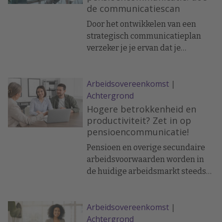
de communicatiescan
Door het ontwikkelen van een
strategisch communicatieplan
verzeker je je ervan dat je
medewerkers de waarde en
nuances van hun pensioen
Arbeidsovereenkomst
|
volledig begrijpen.
Achtergrond
Pensioencommunicatie is daarbij
een investering die zich op vele
Hogere betrokkenheid en
manieren terugbetaalt. Afgezien
productiviteit? Zet in op
pensioencommunicatie!
van de voordelen die het oplevert
heb je als werkgever ook een
Pensioen en overige secundaire
zorgplicht vanuit het
arbeidsvoorwaarden worden in
zorgvuldigheidsbeginsel.
de huidige arbeidsmarkt steeds
belangrijker. Hoe zorg je ervoor
dat werknemers het pensioen op
Arbeidsovereenkomst
|
waarde schatten? Dat kan door er
Achtergrond
goed over te communiceren.