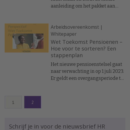
aanleiding om het pakket aan
verzekerbare
arbeidsvoorwaarden te herijken.
Arbeidsovereenkomst |
Herverdelen van budget tussen
Whitepaper
de verschillende
arbeidsvoorwaarden is essentieel
Wet Toekomst Pensioenen –
om te bepalen welke
Hoe voor te sorteren? Een
stappenplan
pensioenregeling het beste past
bij het bedrijf.
Het nieuwe pensioenstelsel gaat
naar verwachting in op 1 juli 2023.
Er geldt een overgangsperiode tot
1 januari 2027. Dat lijkt ver weg,
maar alle pensioenregelingen
moeten worden aangepast.
1
2
Ongeacht of u een verzekerde
regeling heeft of een regeling
uitgevoerd door een
Schrijf je in voor de nieuwsbrief HR
pensioenfonds. Het is belangrijk