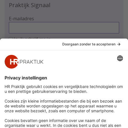
Praktijk Signaal
om rekening te houden met uw
strategische doelstellingen maar
ook met de financiële gevolgen
E-mailadres
voor de individuele werknemer.
Ja, ik schrijf me in
Snel naar
Meer
Nieuws
HR Academy
Whitepapers
HR Podcast
Webinars
CHRO
Word lid
HR Day