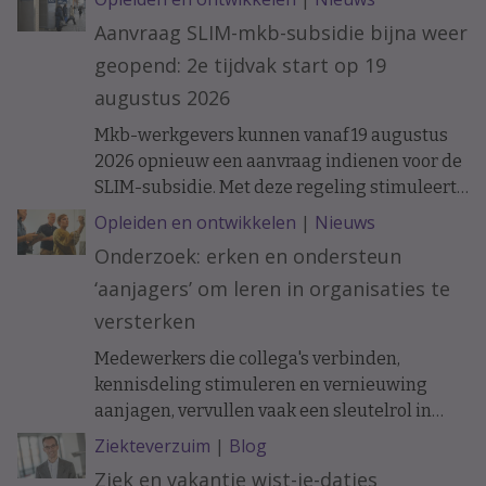
loopbanen van werknemers laat zien dat de
Aanvraag SLIM-mkb-subsidie bijna weer
ontwikkelkansen binnen een organisatie op
geopend: 2e tijdvak start op 19
langere termijn verschil kunnen maken.
augustus 2026
Mkb-werkgevers kunnen vanaf 19 augustus
2026 opnieuw een aanvraag indienen voor de
SLIM-subsidie. Met deze regeling stimuleert
het ministerie van Sociale Zaken en
Opleiden en ontwikkelen
|
Nieuws
Werkgelegenheid leren en ontwikkelen
Onderzoek: erken en ondersteun
binnen organisaties.
‘aanjagers’ om leren in organisaties te
versterken
Medewerkers die collega's verbinden,
kennisdeling stimuleren en vernieuwing
aanjagen, vervullen vaak een sleutelrol in
organisaties. Toch krijgen zij lang niet altijd
Ziekteverzuim
|
Blog
de erkenning en ondersteuning die daarvoor
Ziek en vakantie wist-je-datjes