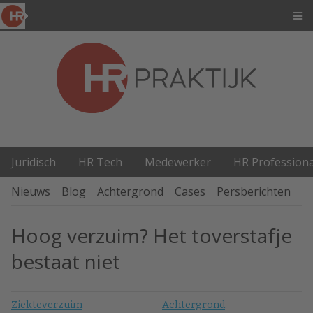
Juridisch
HR Tech
Medewerker
HR Professiona
Nieuws
Blog
Achtergrond
Cases
Persberichten
P
Hoog verzuim? Het toverstafje
bestaat niet
Ziekteverzuim
Achtergrond