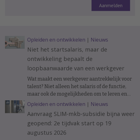
Opleiden en ontwikkelen
|
Nieuws
Niet het startsalaris, maar de
ontwikkeling bepaalt de
loopbaanwaarde van een werkgever
Wat maakt een werkgever aantrekkelijk voor
talent? Niet alleen het salaris of de functie,
maar ook de mogelijkheden om te leren en
ervaring op te doen. Onderzoek naar de
Opleiden en ontwikkelen
|
Nieuws
loopbanen van werknemers laat zien dat de
Aanvraag SLIM-mkb-subsidie bijna weer
ontwikkelkansen binnen een organisatie op
geopend: 2e tijdvak start op 19
langere termijn verschil kunnen maken.
augustus 2026