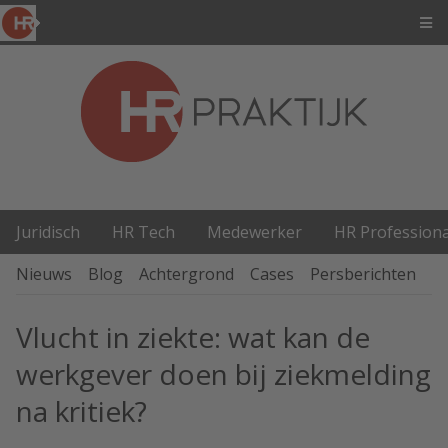
Juridisch
HR Tech
Medewerker
HR Professiona
Nieuws
Blog
Achtergrond
Cases
Persberichten
P
Vlucht in ziekte: wat kan de
werkgever doen bij ziekmelding
na kritiek?