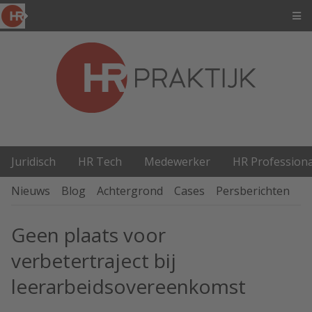
Juridisch
HR Tech
Medewerker
HR Professiona
Nieuws
Blog
Achtergrond
Cases
Persberichten
P
Geen plaats voor
verbetertraject bij
leerarbeidsovereenkomst