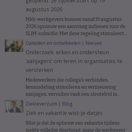
geopend: 2e tijdvak start op 19
augustus 2026
Mkb-werkgevers kunnen vanaf 19 augustus
2026 opnieuw een aanvraag indienen voor de
SLIM-subsidie. Met deze regeling stimuleert
het ministerie van Sociale Zaken en
Opleiden en ontwikkelen
|
Nieuws
Werkgelegenheid leren en ontwikkelen
Onderzoek: erken en ondersteun
binnen organisaties.
‘aanjagers’ om leren in organisaties te
versterken
Medewerkers die collega's verbinden,
kennisdeling stimuleren en vernieuwing
aanjagen, vervullen vaak een sleutelrol in
organisaties. Toch krijgen zij lang niet altijd
Ziekteverzuim
|
Blog
de erkenning en ondersteuning die daarvoor
Ziek en vakantie wist-je-datjes
nodig is. Onderzoekers pleiten ervoor dat HR
en leidinggevenden bewuster sturen op
Wist je dat de opbouw van vakantie tijdens
rolbewustzijn, reflectie en dialoog.
ziekte volledig doorloopt, maar de werkgever