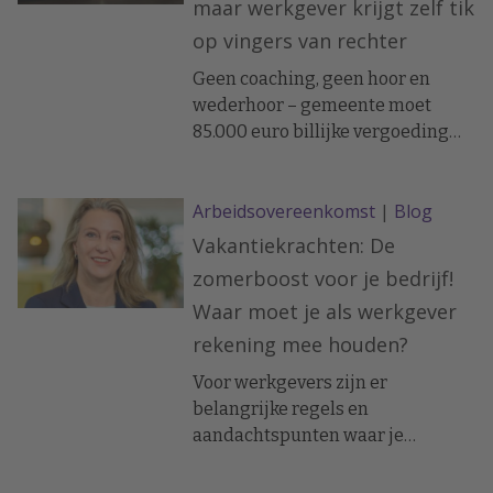
maar werkgever krijgt zelf tik
op vingers van rechter
Geen coaching, geen hoor en
wederhoor – gemeente moet
85.000 euro billijke vergoeding
betalen
Arbeidsovereenkomst
|
Blog
Vakantiekrachten: De
zomerboost voor je bedrijf!
Waar moet je als werkgever
rekening mee houden?
Voor werkgevers zijn er
belangrijke regels en
aandachtspunten waar je
rekening mee moet houden als
het gaat om vakantiekrachten.