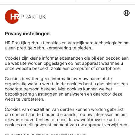
Snel naar
Meer
Nieuws
HR Academy
Whitepapers
HR Podcast
Webinars
CHRO
Word lid
HR Day
Contact
Volg Ons