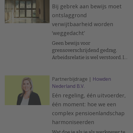
loontransparantie onvermijdelijk
Bij gebrek aan bewijs moet
wordt en wat dit betekent voor
ontslaggrond
werkgevers én werknemers.
verwijtbaarheid worden
‘weggedacht’
Geen bewijs voor
grensoverschrijdend gedrag.
Arbeidsrelatie is wel verstoord. Is
dit een grondslag voor ontbinding
van de arbeidsovereenkomst?
Partnerbijdrage |
Howden
Nederland B.V.
Eén regeling, één uitvoerder,
één moment: hoe we een
complex pensioenlandschap
harmoniseerden
Wat doe je als je als werkgever te