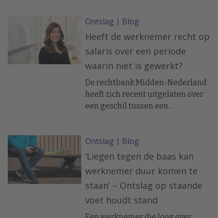
Ontslag
|
Blog
Heeft de werknemer recht op
salaris over een periode
waarin niet is gewerkt?
De rechtbank Midden-Nederland
heeft zich recent uitgelaten over
een geschil tussen een
oproepkracht en zijn werkgever.
De oproepkracht had gedurende
Ontslag
|
Blog
een periode van ongeveer vijf
weken geen werkzaamheden
‘Liegen tegen de baas kan
verricht en geen loon ontvangen.
werknemer duur komen te
De werkgever weigerde betaling,
staan’ – Ontslag op staande
waarop de oproepkracht naar de
voet houdt stand
kantonrechter stapte. De
kantonrechter moest oordelen of
Een werknemer die loog over