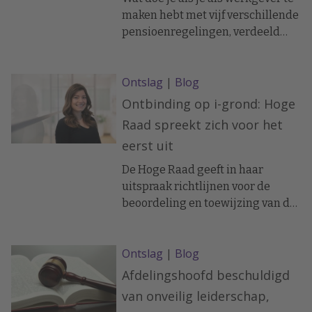
maken hebt met vijf verschillende
pensioenregelingen, verdeeld
over vijf uitvoerders, verspreid
over acht BV’s? In dit traject hielp
Ontslag
|
Blog
ik een klant, een
projectorganisatie die door
Ontbinding op i-grond: Hoge
overnames een complex
Raad spreekt zich voor het
pensioenlandschap had
eerst uit
opgebouwd, bij het harmoniseren
van de regelingen én het
De Hoge Raad geeft in haar
toekomstbestendig maken van
uitspraak richtlijnen voor de
het beleid in lijn met de Wet
beoordeling en toewijzing van de
toekomst pensioenen (Wtp).
i-grond.
Ontslag
|
Blog
Afdelingshoofd beschuldigd
van onveilig leiderschap,