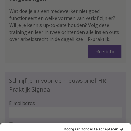
Wat doe je als een medewerker niet goed
functioneert en welke vormen van verlof zijn er?
Wil je je kennis up-to-date houden? Volg deze
training en leer in twee ochtenden alle ins en outs
over arbeidsrecht in de dagelijkse HR-praktijk.
Meer info
Schrijf je in voor de nieuwsbrief HR
Praktijk Signaal
E-mailadres
Ja, ik schrijf me in