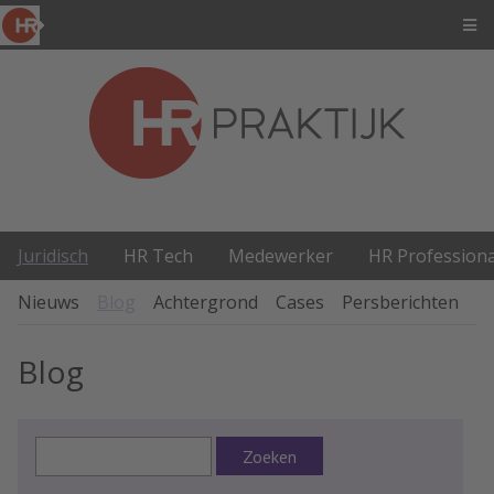
Juridisch
HR Tech
Medewerker
HR Professiona
Nieuws
Blog
Achtergrond
Cases
Persberichten
P
Blog
Zoeken