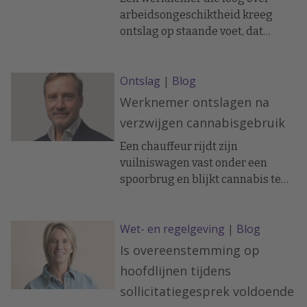
de oproepkracht recht had op
arbeidsongeschiktheid kreeg
loondoorbetaling over deze niet-
ontslag op staande voet, dat
gewerkte periode.
standhield bij de rechter.
Arbeidsrechtadvocaat Pascal
Ontslag
|
Blog
Besselink over de hoge maar niet
onhaalbare lat voor ontslag op
Werknemer ontslagen na
staande voet.
verzwijgen cannabisgebruik
Een chauffeur rijdt zijn
vuilniswagen vast onder een
spoorbrug en blijkt cannabis te
hebben gebruikt. Wanneer hij de
uitslag van de bloedtest pas
Wet- en regelgeving
|
Blog
maanden later deelt met zijn
werkgever, vraagt deze de rechter
Is overeenstemming op
om ontslag. De vraag: is hier
hoofdlijnen tijdens
sprake van ernstig verwijtbaar
sollicitatiegesprek voldoende
handelen?