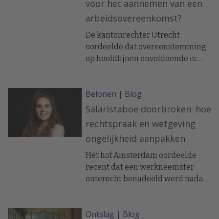
voor het aannemen van een
arbeidsovereenkomst?
De kantonrechter Utrecht
oordeelde dat overeenstemming
op hoofdlijnen onvoldoende is:
ook overige bepalingen en het
formele contract tellen mee blijkt
Belonen
|
Blog
uit de uitspraak uitgewerkt door
mr. Petra Willems.
Salaristaboe doorbroken: hoe
rechtspraak en wetgeving
ongelijkheid aanpakken
Het hof Amsterdam oordeelde
recent dat een werkneemster
onterecht benadeeld werd nadat
zij vragen stelde over ongelijke
beloning. Arbeidsrechtadvocaat
Ontslag
|
Blog
Willemijn Jansma legt uit waarom