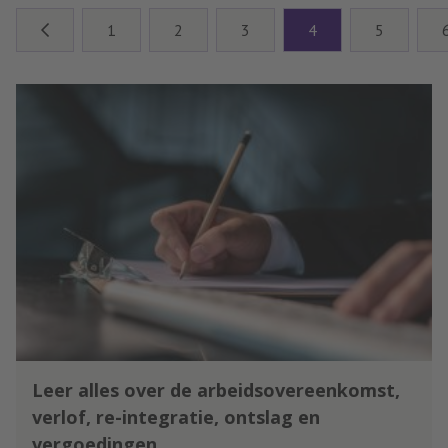
Arbeidsrechtadvocaat Astrid
1
2
3
4
5
Zuidinga beschrijft wat je moet
weten over de inzet van
vakantiekrachten, met speciale
aandacht voor kinderen en
jongeren.
Leer alles over de arbeidsovereenkomst,
verlof, re-integratie, ontslag en
vergoedingen