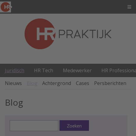
Juridisch
HR Tech
Medewerker
HR Professiona
Nieuws
Blog
Achtergrond
Cases
Persberichten
P
Blog
Zoeken