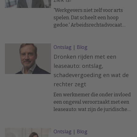
'Werkgevers niet zelf voor arts
spelen. Dat scheelt een hoop
gedoe.' Arbeidsrechtadvocaat
Pascal Besselink licht het toe aan
de hand van enkele rechterlijke
Ontslag
|
Blog
uitspraken.
Dronken rijden met een
leaseauto: ontslag,
schadevergoeding en wat de
rechter zegt
Een werknemer die onder invloed
een ongeval veroorzaakt met een
leaseauto: wat zijn de juridische
gevolgen? Arbeidsrechtadvocaat
Marcus Draaisma bespreekt twee
Ontslag
|
Blog
sprekende praktijkvoorbeelden,