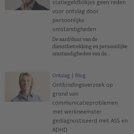
statiegeldblikjes geen reden
Arnhem-Leeuwarden
voor ontslag door
(ECLI:NL:GHARL:2025:3063) sprak
persoonlijke
zich hierover recent uit.
omstandigheden
De aard/duur van de
dienstbetrekking en persoonlijke
omstandigheden van de
werknemer worden altijd
meegewogen in de beoordeling
Ontslag
|
Blog
van de dringende reden tot
ontslag. Zo ook in bijgaande
Ontbindingsverzoek op
uitspraak.
grond van
communicatieproblemen
met werkneemster
gediagnostiseerd met ASS en
ADHD