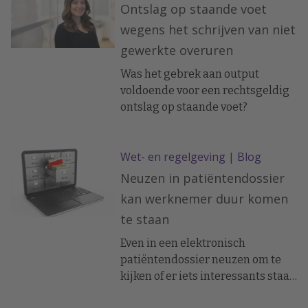
inclusief schadevergoedingen,
Ontslag op staande voet
ontslagmogelijkheden en de
wegens het schrijven van niet
grenzen van aansprakelijkheid.
gewerkte overuren
Was het gebrek aan output
voldoende voor een rechtsgeldig
ontslag op staande voet?
Wet- en regelgeving
|
Blog
Neuzen in patiëntendossier
kan werknemer duur komen
te staan
Even in een elektronisch
patiëntendossier neuzen om te
kijken of er iets interessants staat
over een BN’er. Het is best