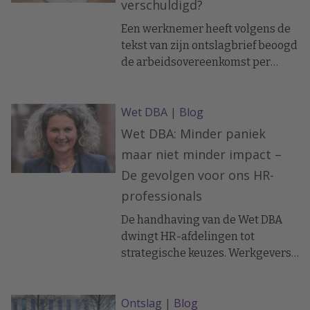
verschuldigd?
Een werknemer heeft volgens de
tekst van zijn ontslagbrief beoogd
de arbeidsovereenkomst per
direct op te zeggen. Hij hield geen
rekening met de wettelijke
Wet DBA
|
Blog
opzegtermijn en had de
arbeidsovereenkomst daarmee
Wet DBA: Minder paniek
onregelmatig opgezegd. De
maar niet minder impact –
kantonrechter van de rechtbank
De gevolgen voor ons HR-
Limburg heeft recent geoordeeld
professionals
over de vraag of de werknemer
een vergoeding wegens
De handhaving van de Wet DBA
onregelmatige opzegging moest
dwingt HR-afdelingen tot
betalen aan de werkgever.
strategische keuzes. Werkgevers
zoeken naar manieren om
flexibiliteit te behouden ziet oud
Ontslag
|
Blog
NVP-voorzitter Irene Oerlemans.