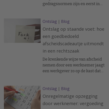
gedragsnormen zijn en eerst in
gesprek gaan met de werknemer,
voordat ingrijpende maatregelen
Ontslag
|
Blog
worden genomen. De lange staat
van dienst en positieve
Ontslag op staande voet: hoe
beoordelingen spelen hierbij ook
een goedbedoeld
een belangrijke rol.
afscheidscadeautje uitmondt
in een rechtszaak
De krenkende wijze van afscheid
nemen door een werknemer jaagt
een werkgever zo op de kast dat
deze kiest voor ontslag op
staande voet. Volgens de rechter
Ontslag
|
Blog
ietwat te kort door de bocht,
signaleert advocaat Petra
Onregelmatige opzegging
Willems.
door werknemer: vergoeding