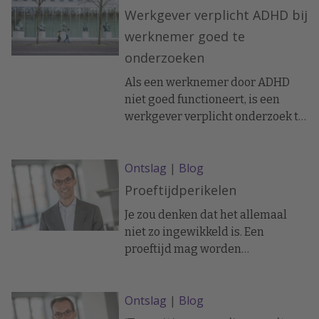
Werkgever verplicht ADHD bij
werknemer goed te
onderzoeken
Als een werknemer door ADHD
niet goed functioneert, is een
werkgever verplicht onderzoek te
doen naar arbeidsbeperkingen en
-aanpassingen. Wordt de
Ontslag
|
Blog
arbeidsovereenkomst van een
werknemer met ADHD
Proeftijdperikelen
ontbonden, dan maakt de
Je zou denken dat het allemaal
werkgever een indirect
niet zo ingewikkeld is. Een
onderscheid. Dit is verboden op
proeftijd mag worden
grond van de Wet gelijke
overeengekomen als die voor
behandeling op grond van
beiden gelijk is en schriftelijk
handicap of chronische ziekte.
Ontslag
|
Blog
wordt aangegaan. Toch gaat het
soms mis.