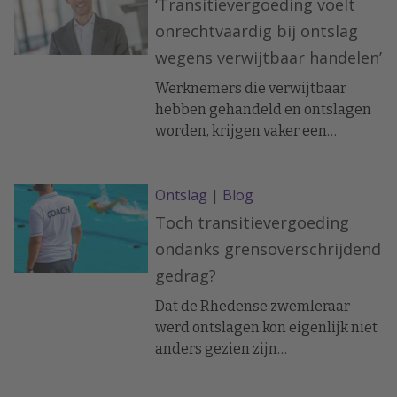
‘Transitievergoeding voelt
onrechtvaardig bij ontslag
wegens verwijtbaar handelen’
Werknemers die verwijtbaar
hebben gehandeld en ontslagen
worden, krijgen vaker een
transitievergoeding mee. Dat
roept vragen op bij veel
Ontslag
|
Blog
werkgevers, die verwachten dat
een werknemer bij verwijtbaar
Toch transitievergoeding
handelen zonder kosten
ondanks grensoverschrijdend
ontslagen kan worden.
gedrag?
Dat de Rhedense zwemleraar
werd ontslagen kon eigenlijk niet
anders gezien zijn
grensoverschrijdend gedrag.
Maar heeft hij ook recht op een