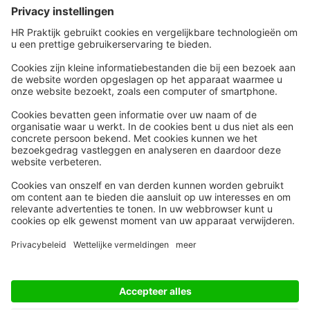
Snel naar
Meer
Nieuws
HR Academy
Whitepapers
HR Podcast
Webinars
CHRO
Word lid
HR Day
Contact
Volg Ons
Alle rechten voorbehouden
Privacyinstellingen