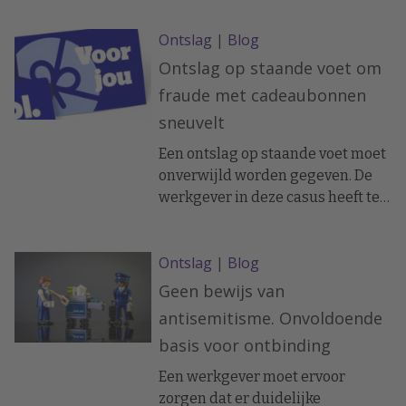
Ontslag
|
Blog
Ontslag op staande voet om
fraude met cadeaubonnen
sneuvelt
Een ontslag op staande voet moet
onverwijld worden gegeven. De
werkgever in deze casus heeft te
lang gewacht met het ontslag.
Bovendien waren de aangevoerde
Ontslag
|
Blog
redenen, afzonderlijk en in
samenhang bezien, onvoldoende
Geen bewijs van
ernstig om ontslag op staande
antisemitisme. Onvoldoende
voet te rechtvaardigen vond de
basis voor ontbinding
rechter.
Een werkgever moet ervoor
zorgen dat er duidelijke