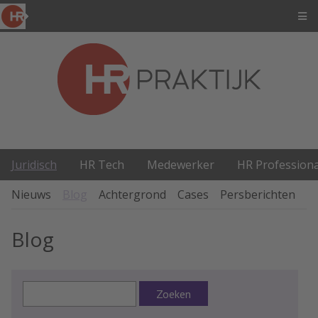
Juridisch
HR Tech
Medewerker
HR Professiona
Nieuws
Blog
Achtergrond
Cases
Persberichten
P
Blog
Zoeken