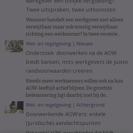
werkgever een billijke vergoeding?
Twee uitspraken, twee uitkomsten
Wanneer handelt een werkgever niet alleen
verwijtbaar maar ook ernstig verwijtbaar
richting een werknemer? In twee recente
uitspraken werd de arbeidsovereenkomst
Wet- en regelgeving
|
Nieuws
ontbonden op initiatief van de werknemer. In
Onderzoek: doorwerken na de AOW
het ene geval moest de werkgever een forse
biedt kansen, mits werkgevers de juiste
billijke vergoeding betalen, in het andere
geval hoefde dat niet.
randvoorwaarden creëren
Steeds meer werknemers willen ook na hun
AOW-leeftijd actief blijven. De grootste
belemmering ligt daarbij niet bij de
doorwerkers zelf, maar bij de organisatie.
Wet- en regelgeving
|
Achtergrond
Doorwerkende AOW’ers: enkele
(juridische) aandachtspunten