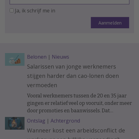
Ja, ik schrijf me in
Belonen
|
Nieuws
Salarissen van jonge werknemers
stijgen harder dan cao-lonen doen
vermoeden
Vooral werknemers tussen de 20 en 35 jaar
gingen er relatief veel op vooruit, onder meer
door promoties en baanwissels. Dat
constateren economen van ABN Amro in
Ontslag
|
Achtergrond
vakblad ESB, meldt De Telegraaf.
Wanneer kost een arbeidsconflict de