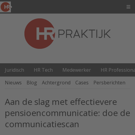
Juridisch
HR Tech
Medewerker
HR Professiona
Nieuws
Blog
Achtergrond
Cases
Persberichten
P
Aan de slag met effectievere
pensioencommunicatie: doe de
communicatiescan