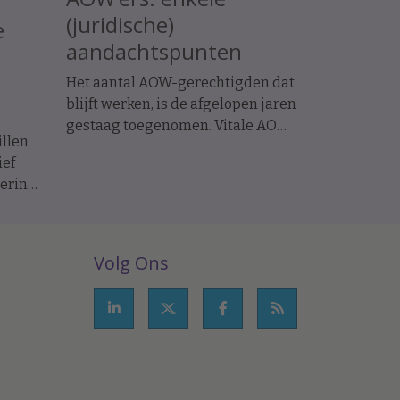
(juridische)
e
aandachtspunten
Het aantal AOW-gerechtigden dat
blijft werken, is de afgelopen jaren
gestaag toegenomen. Vitale AOW-
llen
gerechtigde werknemers kunnen
ief
een uitkomst zijn voor werkgevers
mering
die moeite hebben vacatures te
vervullen. Bovendien gelden voor
e
deze groep op enkele punten
soepelere arbeidsrechtelijke
Volg Ons
regels, waardoor de risico's bij
ziekte en ontslag beperkter zijn.