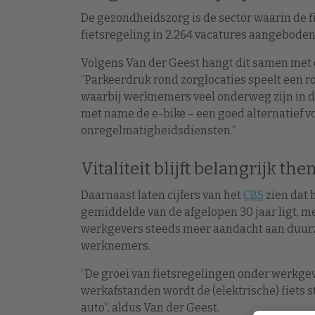
De gezondheidszorg is de sector waarin de f
fietsregeling in 2.264 vacatures aangeboden. 
Volgens Van der Geest hangt dit samen met 
“Parkeerdruk rond zorglocaties speelt een rol
waarbij werknemers veel onderweg zijn in de r
met name de e-bike – een goed alternatief v
onregelmatigheidsdiensten.”
Vitaliteit blijft belangrijk th
Daarnaast laten cijfers van het
CBS
zien dat 
gemiddelde van de afgelopen 30 jaar ligt, m
werkgevers steeds meer aandacht aan duurz
werknemers.
“De groei van fietsregelingen onder werkgev
werkafstanden wordt de (elektrische) fiets s
auto”, aldus Van der Geest.