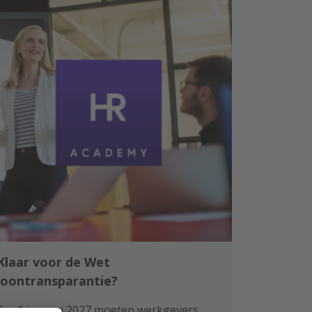
Klaar voor de Wet
loontransparantie?
Per 1 januari 2027 moeten werkgevers