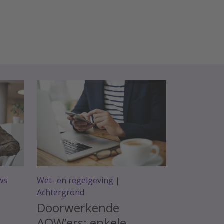
ws
Wet- en regelgeving
|
Achtergrond
Doorwerkende
AOW’ers: enkele