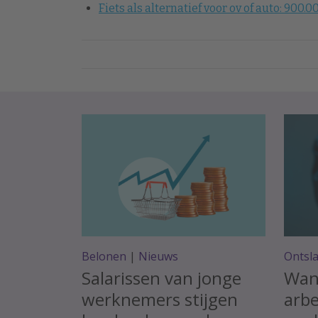
Fiets als alternatief voor ov of auto: 900
Belonen
|
Nieuws
Ontsl
Salarissen van jonge
Wan
werknemers stijgen
arbe