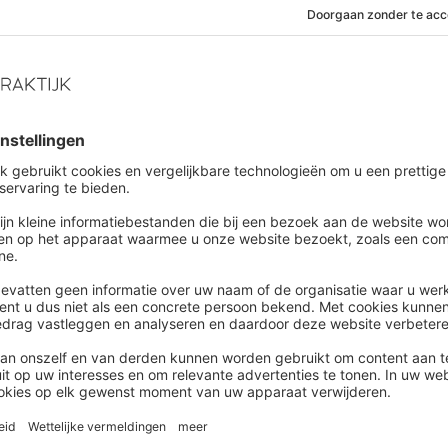
ulair
 een
eerdere analyse
van Intelligence Group, waaruit
van de zaak al jaren afneemt.
ebben tegenwoordig mobiliteitsvergoedingen als
voor werknemers die in een drukke stad wonen – steeds
 voor hun leaseauto te krijgen.
scale regels voor lease. Alles bij elkaar maakt dat de
r werkgevers en werknemers dan een paar jaar
ntijds en wendbaar beloningsbeleid om
te blijven
rclass leer je op welke wijze je een modern
unt vormgeven dat bijdraagt aan de employer