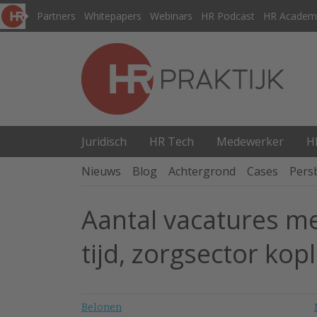
Partners
Whitepapers
Webinars
HR Podcast
HR Academ
Juridisch
HR Tech
Medewerker
H
Nieuws
Blog
Achtergrond
Cases
Pers
Aantal vacatures met
tijd, zorgsector kop
Belonen