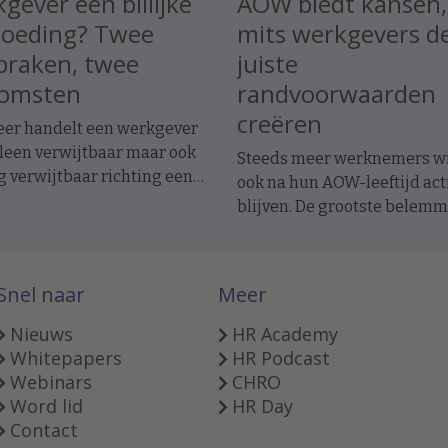
gever een billijke
AOW biedt kansen,
goeding? Twee
mits werkgevers d
praken, twee
juiste
komsten
randvoorwaarden
creëren
er handelt een werkgever
lleen verwijtbaar maar ook
Steeds meer werknemers wi
g verwijtbaar richting een
ook na hun AOW-leeftijd act
emer? In twee recente
blijven. De grootste belem
raken werd de
ligt daarbij niet bij de
dsovereenkomst ontbonden
doorwerkers zelf, maar bij d
tiatief van de werknemer. In
organisatie.
Snel naar
Meer
e geval moest de werkgever
rse billijke vergoeding
Nieuws
HR Academy
n, in het andere geval
Whitepapers
HR Podcast
 dat niet.
Webinars
CHRO
Word lid
HR Day
Contact