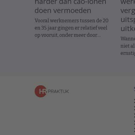
harder dan cao-lonen
werk
doen vermoeden
ver
uits
Vooral werknemers tussen de 20
uit
en 35 jaar gingen er relatief veel
op vooruit, onder meer door
Wanne
promoties en baanwissels. Dat
niet a
constateren economen van ABN
ernsti
Amro in vakblad ESB, meldt De
werkn
Telegraaf.
uitsp
arbei
op ini
het en
een fo
betale
hoefde