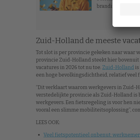
branding strategi
Zuid-Holland de meeste vacat
Tot slot is per provincie gekeken naar waar 
provincie Zuid-Holland steekt hier bovenuit
vacatures in 2026 tot nu toe.
Zuid-Holland
is
een hoge bevolkingsdichtheid, relatief veel
“Dit verklaart waarom werkgevers in Zuid-Ho
verstedelijkte provincie als Zuid-Holland i
werkgevers. Een fietsregeling is voor hen n
vooral een slimme mobiliteitsoplossing”, co
LEES OOK:
Veel fietspotentieel onbenut: werknemers