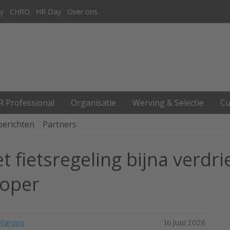
y
CHRO
HR Day
Over ons
R Professional
Organisatie
Werving & Selectie
Cu
berichten
Partners
 fietsregeling bijna verdri
loper
Nieuws
16 juni 2026