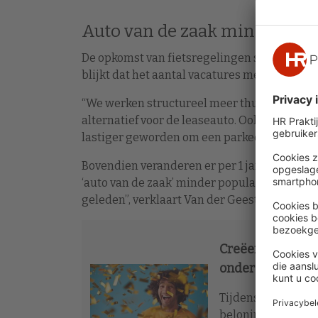
Auto van de zaak minder pop
De opkomst van fietsregelingen sluit aan op
blijkt dat het aantal vacatures met een auto 
“We werken structureel meer thuis en we h
alternatief voor de leaseauto. Ook is het – 
lastiger geworden om een parkeervergunning
Bovendien veranderen er per 1 januari 2027 fi
‘auto van de zaak’ minder populair is onde
geleden”, verklaart Van der Geest.
Creëer een eige
onderscheidend 
Tijdens deze maste
beloningsbeleid k