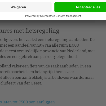
e en employee experience binnen jouw organisatie.
Meer informatie
ures met fietsregeling
werkgevers het vaakst een fietsregeling aanbieden. De
 met een aandeel van 18% van alle ruim 11.000
 de meest verstedelijkte provincie van Nederland, met
 files en een gebrek aan parkeergelegenheid.
lland vaker een fiets van de zaak aanbieden. In een
s bereikbaarheid een belangrijk thema voor
iet alleen een aantrekkelijke arbeidsvoorwaarde, maar
ncludeert Van der Geest.
 laten tot €500 per jaar liggen