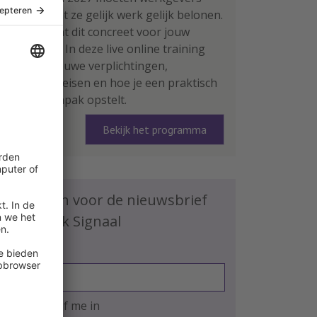
aantonen dat ze gelijk werk gelijk belonen.
Wat betekent dit concreet voor jouw
organisatie? In deze live online training
leer je de nieuwe verplichtingen,
rapportage-eisen en hoe je een praktisch
plan van aanpak opstelt.
Bekijk het programma
Schrijf je in voor de nieuwsbrief
HR Praktijk Signaal
E-mailadres
Ja, ik schrijf me in