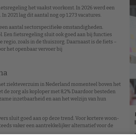
ietsregeling het vaakst voorkomt. In 2026 werd een
In 2021 lag dit aantal nog op 1.273 vacatures.
een aantal sectorspecifieke omstandigheden.
. Een fietsregeling sluit ook goed aan bij functies
egio, zoals in de thuiszorg. Daarnaast is de fiets –
oor het openbaar vervoer bij
ema
het ziekteverzuim in Nederland momenteel boven het
et de zorg als koploper met 8,2% Daardoor besteden
ame inzetbaarheid en aan het welzijn van hun
ers sluit goed aan op deze trend. Voor kortere woon-
teeds vaker een aantrekkelijker alternatief voor de