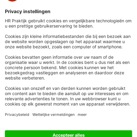
Snel naar
Meer
Nieuws
HR Academy
Whitepapers
HR Podcast
Webinars
CHRO
Word lid
HR Day
Contact
Volg Ons