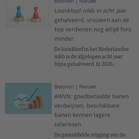
Belonen
|
Nieuws
Loonkloof mkb in acht jaar
gehalveerd, vrouwen aan de
top verdienen nog altijd fors
minder
De loonkloof in het Nederlandse
mkb is de afgelopen acht jaar
bijna gehalveerd. In 2026
bedraagt de gecorrigeerde
loonkloof – het verschil in
Belonen
|
Nieuws
beloning tussen mannen en
vrouwen bij gelijk werk – nog 1,2%.
AWVN: goedbetaalde banen
In 2018 was dat 2,6%.
verdwijnen, beschikbare
banen kennen lagere
salarissen
De gemiddelde stijging van de