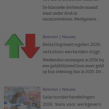
De klassieke dertiende maand
staat onder druk in
vacatureteksten. Werkgevers
lijken te kiezen voor
beloningsvormen die beter
Belonen
|
Nieuws
meebewegen met prestaties en
bedrijfsresultaten.
Belastingmaatregelen 2026:
nettoloon werkenden stijgt
Werkenden ontvangen in 2026 bij
een gelijkblijvend loon meer geld
op hun rekening dan in 2025. Dit is
het gevolg van
belastingmaatregelen voor 2026.
Belonen
|
Nieuws
Een werknemer met een modaal
brutoloon van € 3.704 per maand
Salarisonderhandelingen
ontvangt in januari netto € 26
2026: ‘Kans voor werkgevers
meer.