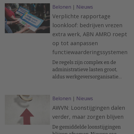
Belonen
|
Nieuws
benoemt de belangrijkste trends
binnen belonen en schetst hoe je
Verplichte rapportage
met het IKB een flexibel en
loonkloof: bedrijven vrezen
toekomstgericht pakket kunt
extra werk, ABN AMRO roept
samenstellen. ‘De echte
op tot aanpassen
ontwikkeling zit niet in nóg meer
keuzes, maar in hoe medewerkers
functiewaarderingssystemen
worden geholpen betekenisvolle
De regels zijn complex en de
keuzes te maken’
administratieve lasten groot,
aldus werkgeversorganisatie
VNO-NCW. Vakbond FNV vreest
juist uitstel van de wet en
Belonen
|
Nieuws
waarschuwt voor mogelijk
geldverlies van vrouwen.
AWVN: Loonstijgingen dalen
verder, maar zorgen blijven
De gemiddelde loonstijgingen