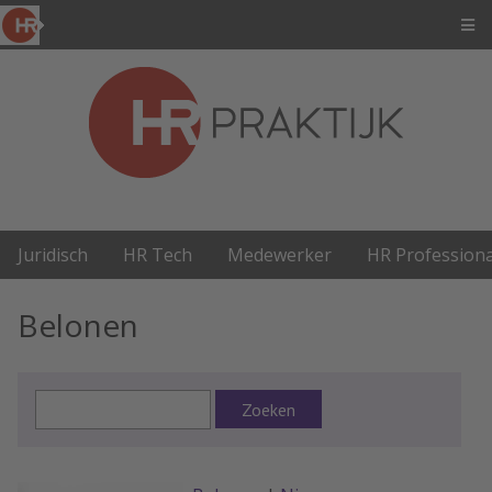
Juridisch
HR Tech
Medewerker
HR Professiona
Belonen
Zoeken