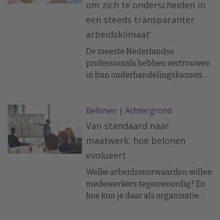
om zich te onderscheiden in
een steeds transparanter
arbeidsklimaat’
De meeste Nederlandse
professionals hebben vertrouwen
in hun onderhandelingskansen
voor 2026. Toch noemt 30% van de
werknemers een gebrek aan
Belonen
|
Achtergrond
onderhandelingsvaardigheden
hun grootste obstakel. Andere
Van standaard naar
uitdagingen zijn het
maatwerk: hoe belonen
rechtvaardigen van hun waarde
evolueert
en een gebrek aan zelfvertrouwen
zo blijkt uit de nieuwste Robert
Welke arbeidsvoorwaarden willen
Half Salarisgids.
medewerkers tegenwoordig? En
hoe kun je daar als organisatie
slim op inspelen?
Beloningsexpert Esther Flipse