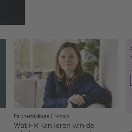
te maken krijgen. Bijvoorbeeld als
sollicitanten of medewerkers
communiceren met een AI-chatbot.
Wat verandert er precies en wanneer
moet je mensen informeren?
Partnerbijdrage |
Nmbrs
Wat HR kan leren van de