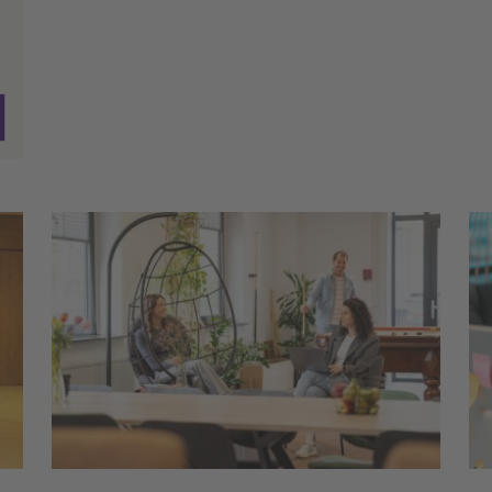
werkomgeving. 
Lhbtiqa+ werkn
vernieuwd.
R