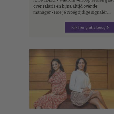
JE ONTDEKT • Waarom verloop zelden gaat
over salaris en bijna altijd over de
manager • Hoe je vroegtijdige signalen
van uitval herkent vóórdat iemand ontslag
neemt • Wat leidinggevenden concreet
Kijk hier gratis terug
anders kunnen doen — en hoe je dat als H
begeleidt.