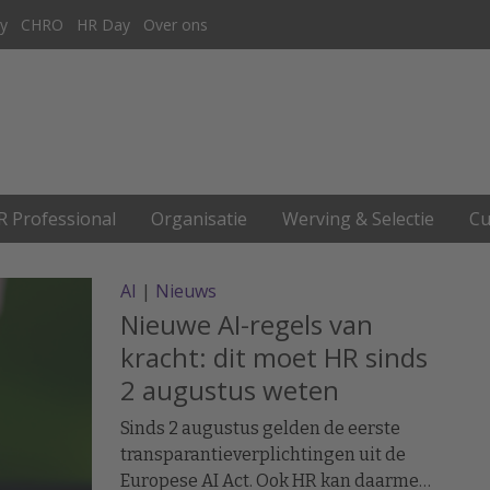
y
CHRO
HR Day
Over ons
R Professional
Organisatie
Werving & Selectie
Cu
AI
|
Nieuws
Nieuwe AI-regels van
kracht: dit moet HR sinds
2 augustus weten
Sinds 2 augustus gelden de eerste
transparantieverplichtingen uit de
Europese AI Act. Ook HR kan daarmee