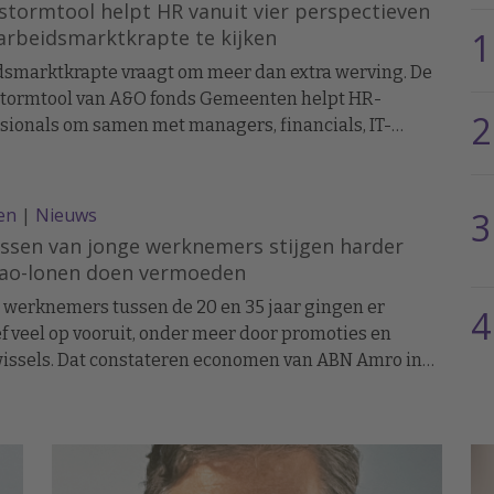
stormtool helpt HR vanuit vier perspectieven
arbeidsmarktkrapte te kijken
1
smarktkrapte vraagt om meer dan extra werving. De
stormtool van A&O fonds Gemeenten helpt HR-
2
sionals om samen met managers, financials, IT-
listen en medewerkers uit de business
eelsvraagstukken vanuit vier verschillende
ctieven te bekijken. Dat moet leiden tot nieuwe
en
|
Nieuws
3
singen voor onder meer instroom, behoud en slimmer
issen van jonge werknemers stijgen harder
seren van werk.
cao-lonen doen vermoeden
 werknemers tussen de 20 en 35 jaar gingen er
4
ef veel op vooruit, onder meer door promoties en
issels. Dat constateren economen van ABN Amro in
d ESB, meldt De Telegraaf.