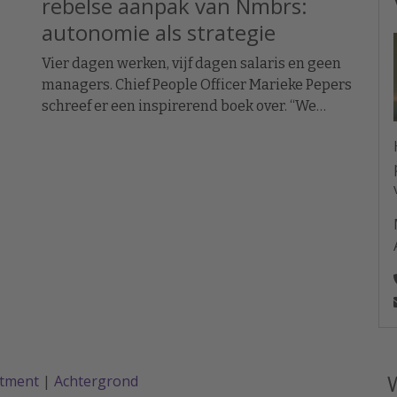
rebelse aanpak van Nmbrs:
autonomie als strategie
Vier dagen werken, vijf dagen salaris en geen
managers. Chief People Officer Marieke Pepers
schreef er een inspirerend boek over. “We
branden mensen op met het klassieke
werkmodel, het roer moet om.”
n
val
itment
|
Achtergrond