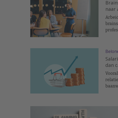
Brain
naar 
Arbeid
brain
profes
specia
person
perspe
Belon
oplos
Salar
organi
dan 
Vooral
relati
baanw
vakbla