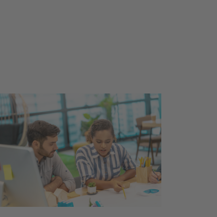
Daarom heeft de SER de handreiking
emers: naar een inclusieve werkvloer