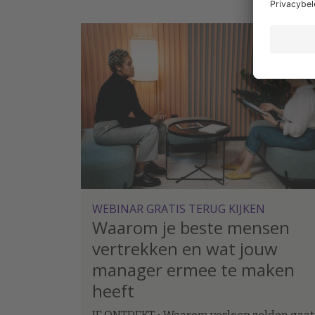
loopbanen van werknemers laat zien dat de
ontwikkelkansen binnen een organisatie op
langere termijn verschil kunnen maken.
WEBINAR GRATIS TERUG KIJKEN
Waarom je beste mensen
vertrekken en wat jouw
manager ermee te maken
heeft