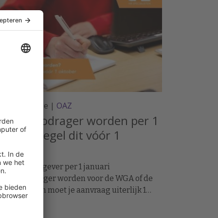
rtnerbijdrage |
OAZ
igenrisicodrager worden per 1
anuari? Regel dit vóór 1
ktober
l je als werkgever per 1 januari
genrisicodrager worden voor de WGA of de
ektewet? Dan moet je aanvraag uiterlijk 1
tober bij de Belastingdienst binnen zijn. Dat
aagt om een goede voorbereiding.