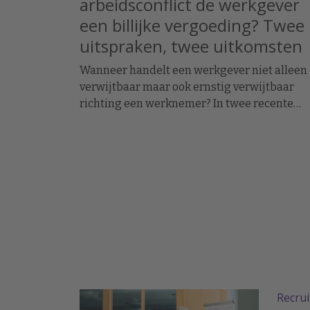
arbeidsconflict de werkgever
een billijke vergoeding? Twee
uitspraken, twee uitkomsten
Wanneer handelt een werkgever niet alleen
verwijtbaar maar ook ernstig verwijtbaar
richting een werknemer? In twee recente
uitspraken werd de arbeidsovereenkomst
ontbonden op initiatief van de werknemer. I
het ene geval moest de werkgever een forse
billijke vergoeding betalen, in het andere ge
hoefde dat niet.
Recru