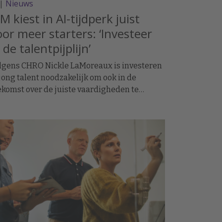
|
Nieuws
M kiest in AI-tijdperk juist
oor meer starters: ‘Investeer
 de talentpijplijn’
lgens CHRO Nickle LaMoreaux is investeren
 jong talent noodzakelijk om ook in de
ekomst over de juiste vaardigheden te
schikken.