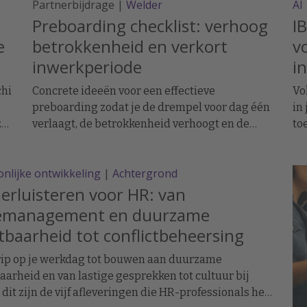
Partnerbijdrage |
Welder
AI
Preboarding checklist: verhoog
IB
e
betrokkenheid en verkort
v
inwerkperiode
in
chi
Concrete ideeën voor een effectieve
Vo
preboarding zodat je de drempel voor dag één
in
elf
verlaagt, de betrokkenheid verhoogt en de
to
inwerkperiode verkort.
be
nlijke ontwikkeling
|
Achtergrond
rluisteren voor HR: van
emanagement en duurzame
tbaarheid tot conflictbeheersing
rip op je werkdag tot bouwen aan duurzame
aarheid en van lastige gesprekken tot cultuur bij
: dit zijn de vijf afleveringen die HR-professionals het