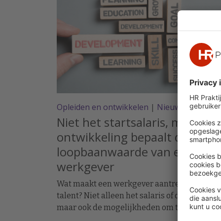
Opleiden en ontwikkelen
|
Nieuws
Niet het startsalaris, maar de
ontwikkeling bepaalt de
loopbaanwaarde van een
werkgever
Wat maakt een werkgever aantrekkelijk voo
talent? Niet alleen het salaris of de functie,
maar ook de mogelijkheden om te leren en
ervaring op te doen. Onderzoek naar de