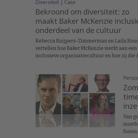
Diversiteit
|
Case
Bekroond om diversiteit: zo
maakt Baker McKenzie inclusi
onderdeel van de cultuur
Rebecca Kuijpers-Zimmerman en Laila Kou
vertellen hoe Baker McKenzie werkt aan een
inclusieve organisatiecultuur en hoe zij die z
ervaren.
Persoo
Zome
tim
inze
Van g
inzetb
fusies