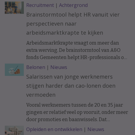
Recruitment
|
Achtergrond
Brainstormtool helpt HR vanuit vier
perspectieven naar
arbeidsmarktkrapte te kijken
Arbeidsmarktkrapte vraagt om meer dan
extra werving. De brainstormtool van A&O
fonds Gemeenten helpt HR-professionals om
samen met managers, financials, IT-
Belonen
|
Nieuws
specialisten en medewerkers uit de business
Salarissen van jonge werknemers
personeelsvraagstukken vanuit vier
stijgen harder dan cao-lonen doen
verschillende perspectieven te bekijken. Dat
moet leiden tot nieuwe oplossingen voor
vermoeden
onder meer instroom, behoud en slimmer
Vooral werknemers tussen de 20 en 35 jaar
organiseren van werk.
gingen er relatief veel op vooruit, onder meer
door promoties en baanwissels. Dat
constateren economen van ABN Amro in
Opleiden en ontwikkelen
|
Nieuws
vakblad ESB, meldt De Telegraaf.