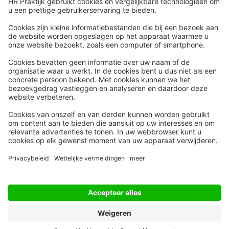
Snel naar
Meer
Nieuws
HR Academy
Whitepapers
HR Podcast
Webinars
CHRO
Word lid
HR Day
Contact
Volg Ons
Alle rechten voorbehouden
Privacyinstellingen
Privacy Statement
Algemene Voorwaarden