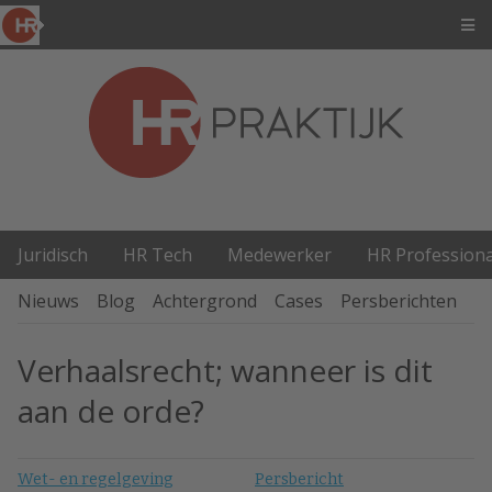
Juridisch
HR Tech
Medewerker
HR Professiona
Nieuws
Blog
Achtergrond
Cases
Persberichten
P
Verhaalsrecht; wanneer is dit
aan de orde?
Wet- en regelgeving
Persbericht