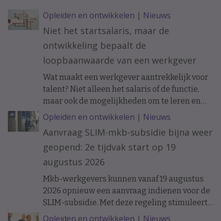
Opleiden en ontwikkelen
|
Nieuws
Niet het startsalaris, maar de
ontwikkeling bepaalt de
loopbaanwaarde van een werkgever
Wat maakt een werkgever aantrekkelijk voor
talent? Niet alleen het salaris of de functie,
maar ook de mogelijkheden om te leren en
ervaring op te doen. Onderzoek naar de
Opleiden en ontwikkelen
|
Nieuws
loopbanen van werknemers laat zien dat de
Aanvraag SLIM-mkb-subsidie bijna weer
ontwikkelkansen binnen een organisatie op
geopend: 2e tijdvak start op 19
langere termijn verschil kunnen maken.
augustus 2026
Mkb-werkgevers kunnen vanaf 19 augustus
2026 opnieuw een aanvraag indienen voor de
SLIM-subsidie. Met deze regeling stimuleert
het ministerie van Sociale Zaken en
Opleiden en ontwikkelen
|
Nieuws