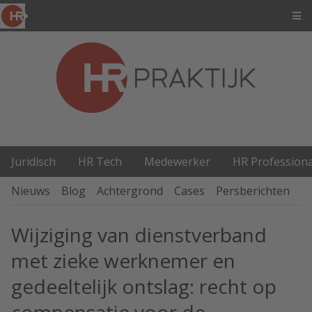
Juridisch
HR Tech
Medewerker
HR Professiona
Nieuws
Blog
Achtergrond
Cases
Persberichten
P
Wijziging van dienstverband
met zieke werknemer en
gedeeltelijk ontslag: recht op