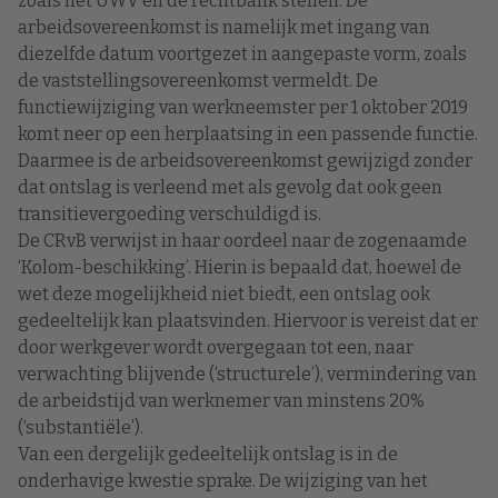
zoals het UWV en de rechtbank stellen. De
arbeidsovereenkomst is namelijk met ingang van
diezelfde datum voortgezet in aangepaste vorm, zoals
de vaststellingsovereenkomst vermeldt. De
functiewijziging van werkneemster per 1 oktober 2019
komt neer op een herplaatsing in een passende functie.
Daarmee is de arbeidsovereenkomst gewijzigd zonder
dat ontslag is verleend met als gevolg dat ook geen
transitievergoeding verschuldigd is.
De CRvB verwijst in haar oordeel naar de zogenaamde
‘Kolom-beschikking’. Hierin is bepaald dat, hoewel de
wet deze mogelijkheid niet biedt, een ontslag ook
gedeeltelijk kan plaatsvinden. Hiervoor is vereist dat er
door werkgever wordt overgegaan tot een, naar
verwachting blijvende (‘structurele’), vermindering van
de arbeidstijd van werknemer van minstens 20%
(‘substantiële’).
Van een dergelijk gedeeltelijk ontslag is in de
onderhavige kwestie sprake. De wijziging van het