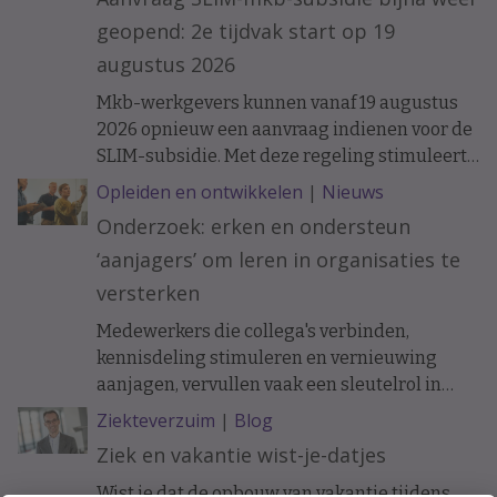
ontwikkelkansen binnen een organisatie op
geopend: 2e tijdvak start op 19
langere termijn verschil kunnen maken.
augustus 2026
Mkb-werkgevers kunnen vanaf 19 augustus
2026 opnieuw een aanvraag indienen voor de
SLIM-subsidie. Met deze regeling stimuleert
het ministerie van Sociale Zaken en
Opleiden en ontwikkelen
|
Nieuws
Werkgelegenheid leren en ontwikkelen
Onderzoek: erken en ondersteun
binnen organisaties.
‘aanjagers’ om leren in organisaties te
versterken
Medewerkers die collega's verbinden,
kennisdeling stimuleren en vernieuwing
aanjagen, vervullen vaak een sleutelrol in
organisaties. Toch krijgen zij lang niet altijd
Ziekteverzuim
|
Blog
de erkenning en ondersteuning die daarvoor
Ziek en vakantie wist-je-datjes
nodig is. Onderzoekers pleiten ervoor dat HR
en leidinggevenden bewuster sturen op
Wist je dat de opbouw van vakantie tijdens