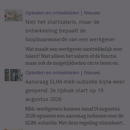
Opleiden en ontwikkelen
|
Nieuws
Niet het startsalaris, maar de
ontwikkeling bepaalt de
loopbaanwaarde van een werkgever
Wat maakt een werkgever aantrekkelijk voor
talent? Niet alleen het salaris of de functie,
maar ook de mogelijkheden om te leren en
ervaring op te doen. Onderzoek naar de
Opleiden en ontwikkelen
|
Nieuws
loopbanen van werknemers laat zien dat de
Aanvraag SLIM-mkb-subsidie bijna weer
ontwikkelkansen binnen een organisatie op
geopend: 2e tijdvak start op 19
langere termijn verschil kunnen maken.
augustus 2026
Mkb-werkgevers kunnen vanaf 19 augustus
2026 opnieuw een aanvraag indienen voor de
SLIM-subsidie. Met deze regeling stimuleert
het ministerie van Sociale Zaken en