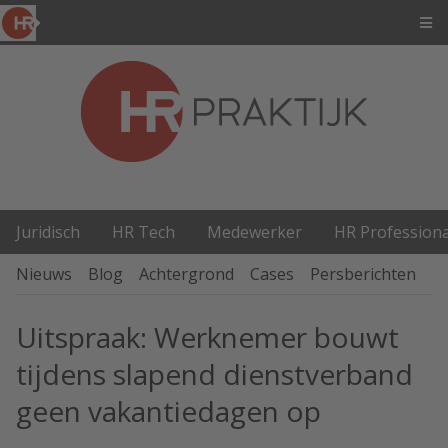
Juridisch
HR Tech
Medewerker
HR Professiona
Nieuws
Blog
Achtergrond
Cases
Persberichten
P
Uitspraak: Werknemer bouwt
tijdens slapend dienstverband
geen vakantiedagen op