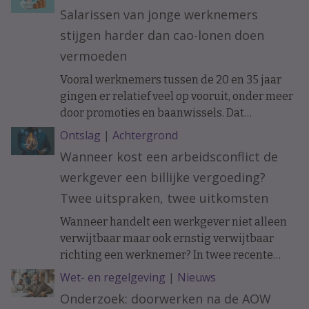
Salarissen van jonge werknemers
stijgen harder dan cao-lonen doen
vermoeden
Vooral werknemers tussen de 20 en 35 jaar
gingen er relatief veel op vooruit, onder meer
door promoties en baanwissels. Dat
constateren economen van ABN Amro in
Ontslag
|
Achtergrond
vakblad ESB, meldt De Telegraaf.
Wanneer kost een arbeidsconflict de
werkgever een billijke vergoeding?
Twee uitspraken, twee uitkomsten
Wanneer handelt een werkgever niet alleen
verwijtbaar maar ook ernstig verwijtbaar
richting een werknemer? In twee recente
uitspraken werd de arbeidsovereenkomst
Wet- en regelgeving
|
Nieuws
ontbonden op initiatief van de werknemer. In
Onderzoek: doorwerken na de AOW
het ene geval moest de werkgever een forse