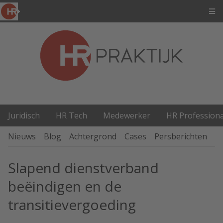
Juridisch
HR Tech
Medewerker
HR Professiona
Nieuws
Blog
Achtergrond
Cases
Persberichten
P
Slapend dienstverband
beëindigen en de
transitievergoeding