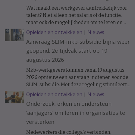
Wat maakt een werkgever aantrekkelijk voor
talent? Niet alleen het salaris of de functie,
maar ook de mogelijkheden om te leren en
ervaring op te doen. Onderzoek naar de
Opleiden en ontwikkelen
|
Nieuws
loopbanen van werknemers laat zien dat de
Aanvraag SLIM-mkb-subsidie bijna weer
ontwikkelkansen binnen een organisatie op
geopend: 2e tijdvak start op 19
langere termijn verschil kunnen maken.
augustus 2026
Mkb-werkgevers kunnen vanaf 19 augustus
2026 opnieuw een aanvraag indienen voor de
SLIM-subsidie. Met deze regeling stimuleert
het ministerie van Sociale Zaken en
Opleiden en ontwikkelen
|
Nieuws
Werkgelegenheid leren en ontwikkelen
Onderzoek: erken en ondersteun
binnen organisaties.
‘aanjagers’ om leren in organisaties te
versterken
Medewerkers die collega's verbinden,