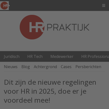
Juridisch
HR Tech
Medewerker
HR Professiona
Nieuws
Blog
Achtergrond
Cases
Persberichten
P
Dit zijn de nieuwe regelingen
voor HR in 2025, doe er je
voordeel mee!