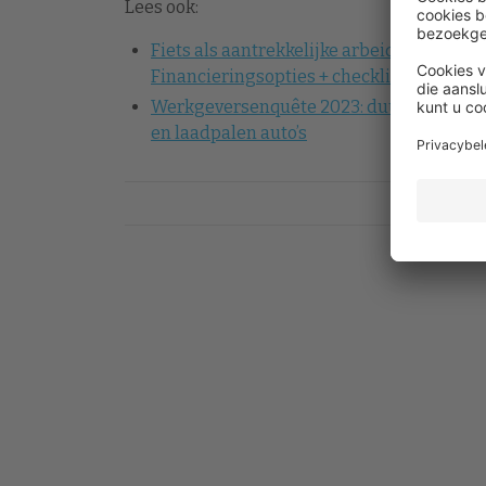
Lees ook:
Fiets als aantrekkelijke arbeidsvoorwaar
Financieringsopties + checklist
Werkgeversenquête 2023: duurzame mobil
en laadpalen auto’s