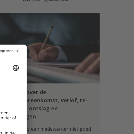
Leer alles over de
arbeidsovereenkomst, verlof, re-
integratie, ontslag en
vergoedingen
Wat doe je als een medewerker niet goed