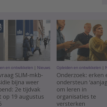
den en ontwikkelen
|
Nieuws
Opleiden en ontwikkelen
|
vraag SLIM-mkb-
Onderzoek: erken 
idie bijna weer
ondersteun ‘aanjag
end: 2e tijdvak
om leren in
t op 19 augustus
organisaties te
6
versterken