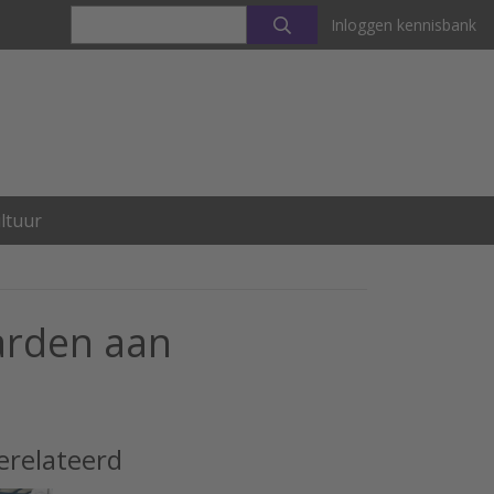
Inloggen kennisbank
ltuur
arden aan
erelateerd