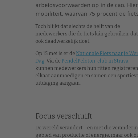
arbeidsvoorwaarden op in de cao. Hie
mobiliteit, waarvan 75 procent de fiets
Toch blijkt dat slechts de helft van de
medewerkers die de fiets kán gebruiken, dat
ook daadwerkelijk doet.
Op 15 mei is er de
Nationale Fiets naar je We
Dag
. Via de
PendelPeloton-club in Strava
kunnen medewerkers hun ritten registreren
elkaar aanmoedigen en samen een sportiev
uitdaging aangaan.
Focus verschuift
De wereld verandert – en met die veranderin
gebied van productie of energie, maar ook b