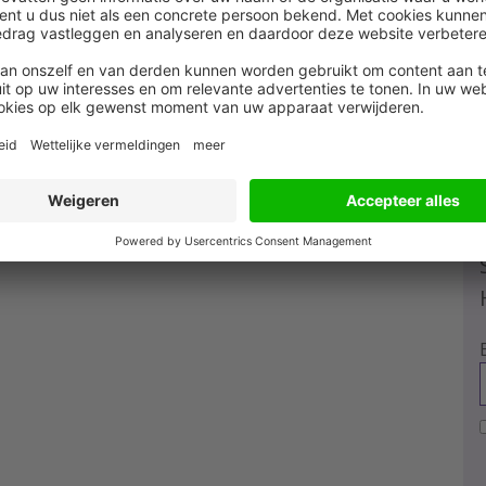
de? Ga aan de slag met een fietsplan –
iteit goed op weg – steeds meer fietsvoorzieningen