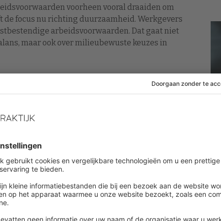
rbeidsvoorwaarden voorheen vooral draaiden om
ift de focus nu richting duurzaamheid. Werkgevers
mstbestendige arbeidsvoorwaarden. Dat gaat niet
ébalans, maar ook over milieubewuste keuzes in
. Want veel werkgevers willen wel verduurzamen,
g. Zoals hoe medewerkers meer duurzame
 bij een organisatie. En hoe ver wil en kun je als
s al en wat werkt?
men het
trendrapport
uit over groene
us blijkt dat de helft van de deelnemende
biedt.