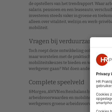
de opstellers van het trendrapport. Waar a
salaris, pensioen en een leaseauto, verschu
investeren steeds vaker in groene en toeko
alleen over vitaliteit, welzijn en werk-priv
mobiliteit.
Vragen bij verduurzaming
Toch roept deze ontwikkeling ook vragen op
maar worstelen met de praktische invullin
mobiliteitskeuzes te bieden en wat passend is
werkgever gaan? Wat doen andere werkgever
Complete speelveld
&Morgen, AWVN en Reisbalans brachten sa
arbeidsvoorwaarden en mobiliteit, waaruit d
werkgevers groene arbeidsvoorwaarden aan