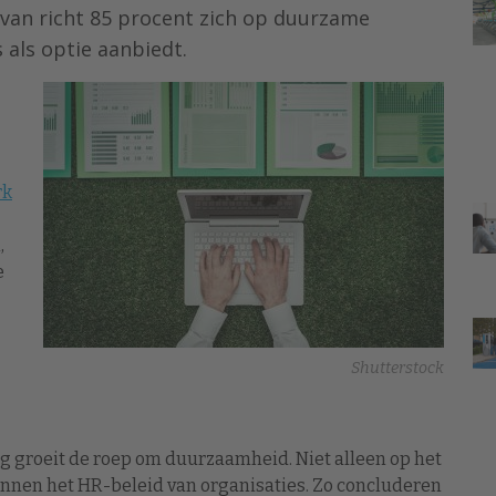
rvan richt 85 procent zich op duurzame
 als optie aanbiedt.
rk
,
e
Shutterstock
g groeit de roep om duurzaamheid. Niet alleen op het
innen het HR-beleid van organisaties. Zo concluderen