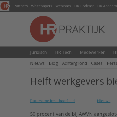
Partners
Whitepapers
Webinars
HR Podcast
HR Academ
Juridisch
HR Tech
Medewerker
H
Nieuws
Blog
Achtergrond
Cases
Pers
Helft werkgevers b
Duurzame inzetbaarheid
Nieuws
50 procent van de bij AWVN aangeslo