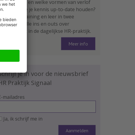
functioneert en welke vormen van verlof
zijn er? Wil je je kennis up-to-date houden?
Volg deze training en leer in twee
ochtenden alle ins en outs over
arbeidsrecht in de dagelijkse HR-praktijk.
Meer info
Schrijf je in voor de nieuwsbrief
HR Praktijk Signaal
E-mailadres
Ja, ik schrijf me in