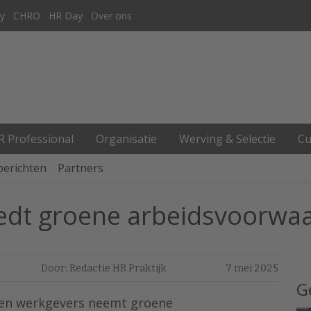
y
CHRO
HR Day
Over ons
R Professional
Organisatie
Werving & Selectie
Cu
berichten
Partners
iedt groene arbeidsvoorwa
Door: Redactie HR Praktijk
7 mei 2025
G
ten werkgevers neemt groene