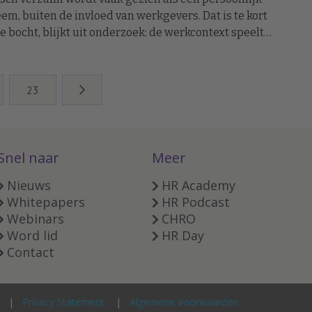
em, buiten de invloed van werkgevers. Dat is te kort
e bocht, blijkt uit onderzoek: de werkcontext speelt
ote rol. Coach Melissa Schouman roept op tot
kheid en actie.
23
Snel naar
Meer
Nieuws
HR Academy
Whitepapers
HR Podcast
Webinars
CHRO
Word lid
HR Day
Contact
Privacy Statement
Algemene Voorwaarden