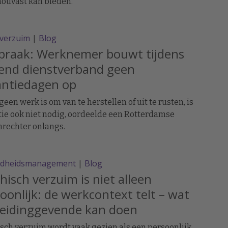
ouvast kan bieden.
everzuim
|
Blog
spraak: Werknemer bouwt tijdens
pend dienstverband geen
antiedagen op
 geen werk is om van te herstellen of uit te rusten, is
ie ook niet nodig, oordeelde een Rotterdamse
rechter onlangs.
dheidsmanagement
|
Blog
hisch verzuim is niet alleen
oonlijk: de werkcontext telt – wat
leidinggevende kan doen
sch verzuim wordt vaak gezien als een persoonlijk