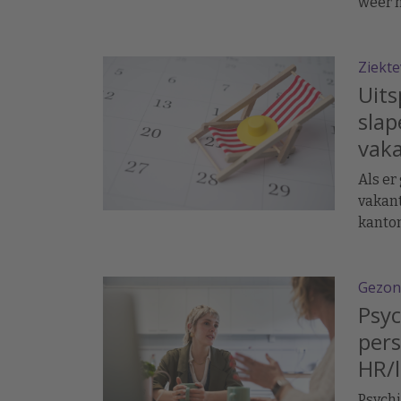
weer h
Ziekt
Uit
sla
vak
Als er
vakant
kanton
Gezon
Psyc
pers
HR/
Psychi