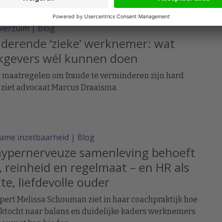
s – ook juridisch - op tijd te schakelen, ziet jurist en
tor Daan Breukhoven.
everzuim
|
Blog
derende ‘zieke’ werknemer: wat
kgevers wél kunnen doen
 maatregelen om fraude te verminderen zijn hard
 ziet advocaat Marcus Draaisma.
ame inzetbaarheid
|
Blog
hypernerveuze samenleving behoeft
, reinheid en regelmaat – en HR als
kte, liefdevolle ouder
ert Melissa Schouman ziet in haar coachpraktijk hoe
ktocht naar balans en duidelijke kaders werknemers