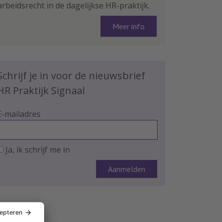
arbeidsrecht in de dagelijkse HR-praktijk.
Meer info
Schrijf je in voor de nieuwsbrief
HR Praktijk Signaal
E-mailadres
Ja, ik schrijf me in