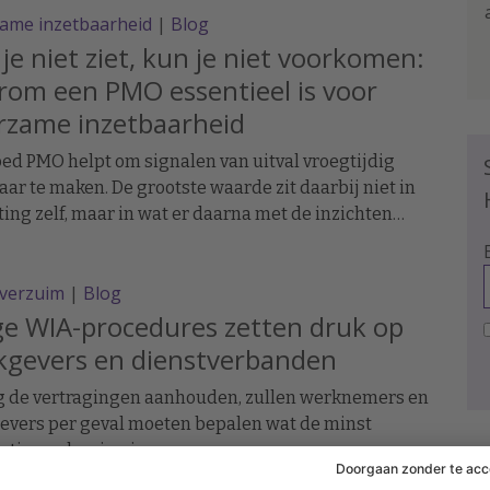
ame inzetbaarheid
|
Blog
je niet ziet, kun je niet voorkomen:
om een PMO essentieel is voor
rzame inzetbaarheid
ed PMO helpt om signalen van uitval vroegtijdig
aar te maken. De grootste waarde zit daarbij niet in
ing zelf, maar in wat er daarna met de inzichten
t.
everzuim
|
Blog
e WIA-procedures zetten druk op
kgevers en dienstverbanden
g de vertragingen aanhouden, zullen werknemers en
evers per geval moeten bepalen wat de minst
tige oplossing is.