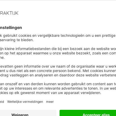
ame inzetbaarheid
|
Blog
losse acties naar een
liteitsaanpak die echt werkt
s organisatiepsycholoog Margot van Hoijdonck ligt
utel in een structurele aanpak, waarin niet de
men maar de inrichting van het werk centraal staat.
aagt om andere keuzes van HR, ook als het gaat om de
van arbeidsvoorwaarden.
everzuim
|
Blog
 is ‘vrijwillige’ deelname aan
ation bij een zieke werknemer
disch verplicht
knemer meldt zich ziek, maar wat speelt er nou écht?
m alleen benaderen als medisch of juridisch
em, mist een belangrijk deel van de werkelijkheid. De