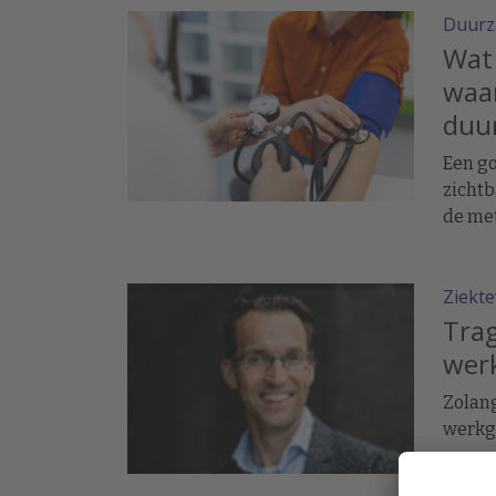
Duurz
Wat 
waar
duu
Een go
zichtb
de met
gebeur
Ziekt
Trag
wer
Zolan
werkg
onguns