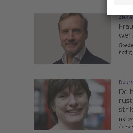
kunst i
media
Ziekt
Frau
wer
Goede
nodig,
Duurz
De 
rust
stri
HR-exp
de zoe