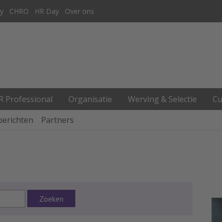
y
CHRO
HR Day
Over ons
R Professional
Organisatie
Werving & Selectie
Cu
berichten
Partners
Zoeken