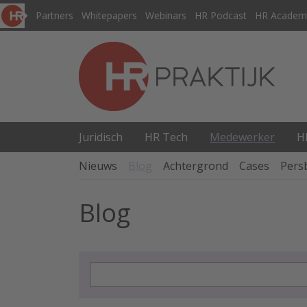
Partners
Whitepapers
Webinars
HR Podcast
HR Academ
Juridisch
HR Tech
Medewerker
H
Nieuws
Blog
Achtergrond
Cases
Pers
Blog