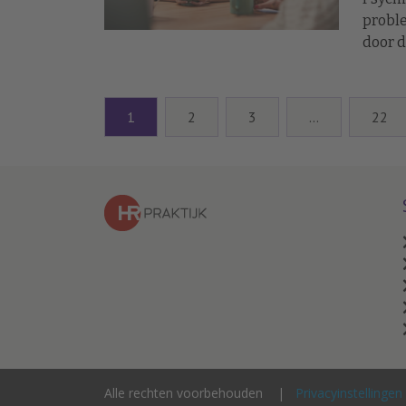
proble
door d
een gr
eerlij
1
2
3
…
22
Alle rechten voorbehouden
Privacyinstellingen