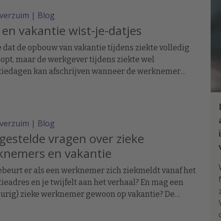
everzuim
|
Blog
 en vakantie wist-je-datjes
e dat de opbouw van vakantie tijdens ziekte volledig
opt, maar de werkgever tijdens ziekte wel
tiedagen kan afschrijven wanneer de werknemer
tie geniet/opneemt; een werknemer op wie geen re-
atieverplichtingen rusten geen vakantie hoeft op te
; als een werknemer tijdens ziekte geen/minder
heeft op loon (bijvoorbeeld omdat hij zijn re-
everzuim
|
Blog
atieverplichtingen niet nakomt) hij ook geen/minder
gestelde vragen over zieke
tierechten opbouwt; dagen waarop de werknemer
knemers en vakantie
s een vastgestelde vakantie ziek is, NIET als vakantie
,
beurt er als een werknemer zich ziekmeldt vanaf het
ieadres en je twijfelt aan het verhaal? En mag een
durig) zieke werknemer gewoon op vakantie? De
gestelde vragen over vakantie en ziekte kort
icht.