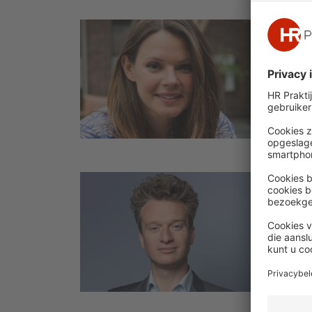
Duurz
Van 
vita
Volgen
de sle
sympto
Dat vr
inzet 
Ziekt
Soms
medi
juri
De wer
Verzui
proble