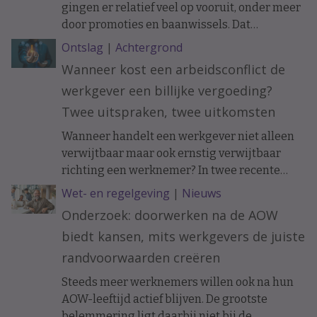
gingen er relatief veel op vooruit, onder meer
door promoties en baanwissels. Dat
constateren economen van ABN Amro in
Ontslag
|
Achtergrond
vakblad ESB, meldt De Telegraaf.
Wanneer kost een arbeidsconflict de
werkgever een billijke vergoeding?
Twee uitspraken, twee uitkomsten
Wanneer handelt een werkgever niet alleen
verwijtbaar maar ook ernstig verwijtbaar
richting een werknemer? In twee recente
uitspraken werd de arbeidsovereenkomst
Wet- en regelgeving
|
Nieuws
ontbonden op initiatief van de werknemer. In
Onderzoek: doorwerken na de AOW
het ene geval moest de werkgever een forse
biedt kansen, mits werkgevers de juiste
billijke vergoeding betalen, in het andere
geval hoefde dat niet.
randvoorwaarden creëren
Steeds meer werknemers willen ook na hun
AOW-leeftijd actief blijven. De grootste
belemmering ligt daarbij niet bij de