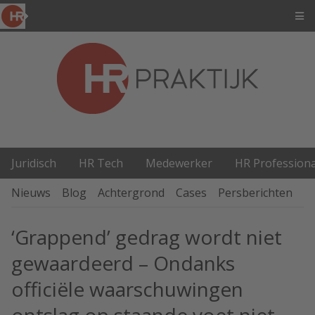
Juridisch
HR Tech
Medewerker
HR Professiona
Nieuws
Blog
Achtergrond
Cases
Persberichten
P
‘Grappend’ gedrag wordt niet
gewaardeerd – Ondanks
officiële waarschuwingen