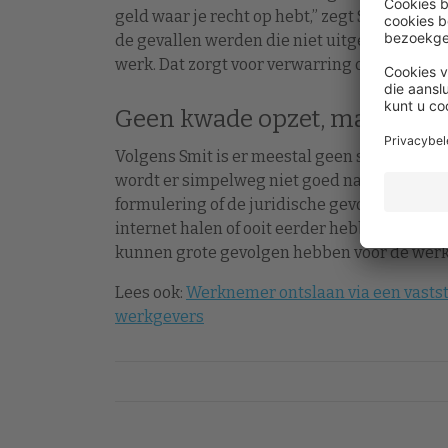
geld waar je recht op hebt,” zegt Smit. “Het
de gevallen werden die niet uitgekeerd, en w
werk. Dat zorgt voor verwarring over de laat
Geen kwade opzet, maar gebr
Volgens Smit is er meestal geen sprake van 
wordt er simpelweg niet goed nagedacht, of 
formulering of de juridische gevolgen. Wer
internet halen of ooit eerder hebben gebruikt
kunnen grote gevolgen hebben voor de wer
Lees ook:
Werknemer ontslaan via een vastst
werkgevers