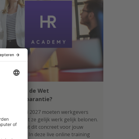
Klaar voor de Wet
loontransparantie?
Per 1 januari 2027 moeten werkgevers
aantonen dat ze gelijk werk gelijk belonen.
Wat betekent dit concreet voor jouw
organisatie? In deze live online training