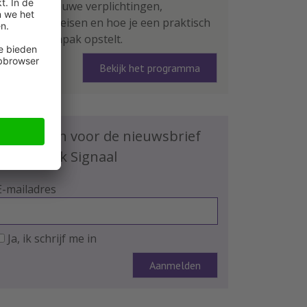
leer je de nieuwe verplichtingen,
rapportage-eisen en hoe je een praktisch
plan van aanpak opstelt.
Bekijk het programma
Schrijf je in voor de nieuwsbrief
HR Praktijk Signaal
E-mailadres
Ja, ik schrijf me in