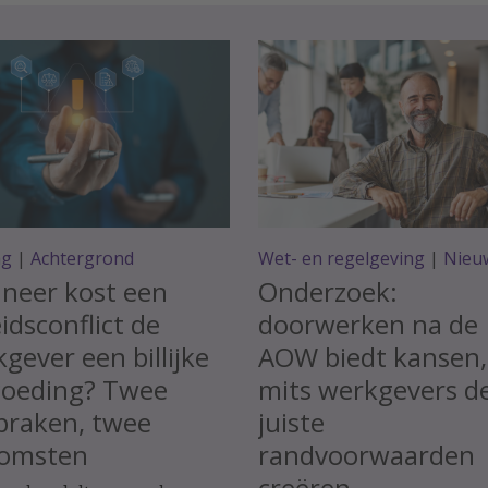
ag
|
Achtergrond
Wet- en regelgeving
|
Nieu
neer kost een
Onderzoek:
idsconflict de
doorwerken na de
gever een billijke
AOW biedt kansen,
goeding? Twee
mits werkgevers d
praken, twee
juiste
komsten
randvoorwaarden
creëren