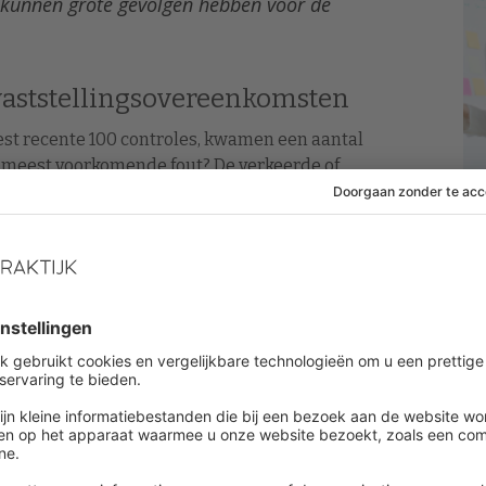
en kunnen grote gevolgen hebben voor de
vaststellingsovereenkomsten
est recente 100 controles, kwamen een aantal
e meest voorkomende fout? De verkeerde of
ef.
 in de overeenkomst dat er geen sprake is van een
” legt Smit uit. Eén van de voorwaarden van het UWV
er niet in staat, kan de betreffende werknemer
verkeerd toegepast. In 13% van de gecontroleerde
 gehouden. Zonder juiste fictieve opzegtermijn
tkering pas weken later ingaat aldus Smit. Waardoor
elijk verplichte transitievergoeding. “Dat is gewoon