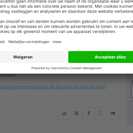
zelfde geldt voor openstaande vakantiedagen. In 9% van
as er bovendien geen sprake van vrijstelling van
ste werkdag en het recht op loon.”
ek aan kennis
kwade opzet door werkgevers. “In de meeste gevallen
is er sprake van een gebrek aan kennis over de
kgevers gebruiken vaak standaardmodellen die ze van
. Maar elke situatie is anders, en kleine fouten
knemer.”
ellingsovereenkomst: de kansen en risico’s voor