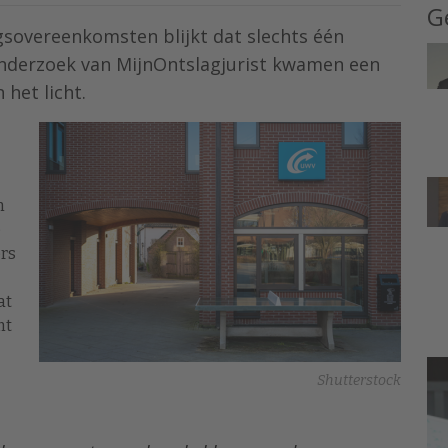
G
ngsovereenkomsten blijkt dat slechts één
 onderzoek van MijnOntslagjurist kwamen een
het licht.
n
e
rs
at
mt
Shutterstock