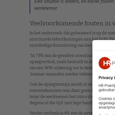
Elke situatie is anders, en kleine fout
werknemer
Veelvoorkomende fouten in 
In het onderzoek, dat gebaseerd is op de me
structurele tekortkomingen aan het licht. D
onvolledige formulering van het ontslagmoti
“In 73% van de gevallen stond niet duidelijk
opzegverbod, zoals bedoeld in art. 7:670BW. 
om een WW-uitkering toe te kennen. Als dat 
‘zomaar maanden zonder inkomen zitten.’
Ook de opzegtermijn wordt in veel gevallen 
overeenkomsten was daar geen rekening mee
loopt de werknemer het risico dat de WW-ui
degene al die tijd ‘met lege handen’ staat.
Verder ontbrak in 4% van de gevallen de wett