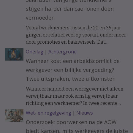
stijgen harder dan cao-lonen doen
vermoeden
Vooral werknemers tussen de 20 en 35 jaar
gingen er relatief veel op vooruit, onder meer
door promoties en baanwissels. Dat
constateren economen van ABN Amro in
Ontslag
|
Achtergrond
vakblad ESB, meldt De Telegraaf.
Wanneer kost een arbeidsconflict de
werkgever een billijke vergoeding?
Twee uitspraken, twee uitkomsten
Wanneer handelt een werkgever niet alleen
verwijtbaar maar ook ernstig verwijtbaar
richting een werknemer? In twee recente
uitspraken werd de arbeidsovereenkomst
Wet- en regelgeving
|
Nieuws
ontbonden op initiatief van de werknemer. In
Onderzoek: doorwerken na de AOW
het ene geval moest de werkgever een forse
biedt kansen, mits werkgevers de juiste
billijke vergoeding betalen, in het andere