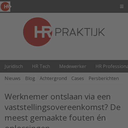
Juridisch
HR Tech
Medewerker
HR Professiona
Nieuws
Blog
Achtergrond
Cases
Persberichten
P
Werknemer ontslaan via een
vaststellingsovereenkomst? De
meest gemaakte fouten én