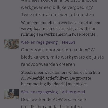
werkgever een billijke vergoeding?
Twee uitspraken, twee uitkomsten
Wanneer handelt een werkgever niet alleen
verwijtbaar maar ook ernstig verwijtbaar
richting een werknemer? In twee recente
uitspraken werd de arbeidsovereenkomst
Wet- en regelgeving
|
Nieuws
ontbonden op initiatief van de werknemer. In
Onderzoek: doorwerken na de AOW
het ene geval moest de werkgever een forse
biedt kansen, mits werkgevers de juiste
billijke vergoeding betalen, in het andere
geval hoefde dat niet.
randvoorwaarden creëren
Steeds meer werknemers willen ook na hun
AOW-leeftijd actief blijven. De grootste
belemmering ligt daarbij niet bij de
doorwerkers zelf, maar bij de organisatie.
Wet- en regelgeving
|
Achtergrond
Doorwerkende AOW’ers: enkele
(juridische) aandachtspunten