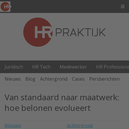
Juridisch
HR Tech
Medewerker
HR Professiona
Nieuws
Blog
Achtergrond
Cases
Persberichten
P
Van standaard naar maatwerk:
hoe belonen evolueert
Belonen
Achtergrond