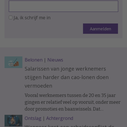
Ja, ik schrijf me in
Belonen
|
Nieuws
Salarissen van jonge werknemers
stijgen harder dan cao-lonen doen
vermoeden
Vooral werknemers tussen de 20 en 35 jaar
gingen er relatief veel op vooruit, onder meer
door promoties en baanwissels. Dat
constateren economen van ABN Amro in
Ontslag
|
Achtergrond
vakblad ESB, meldt De Telegraaf.
Wanneer kost een arbeidsconflict de