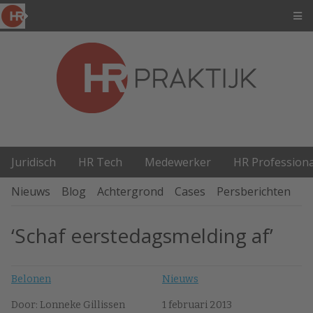
Juridisch
HR Tech
Medewerker
HR Professiona
Nieuws
Blog
Achtergrond
Cases
Persberichten
P
‘Schaf eerstedagsmelding af’
Belonen
Nieuws
Door: Lonneke Gillissen
1 februari 2013