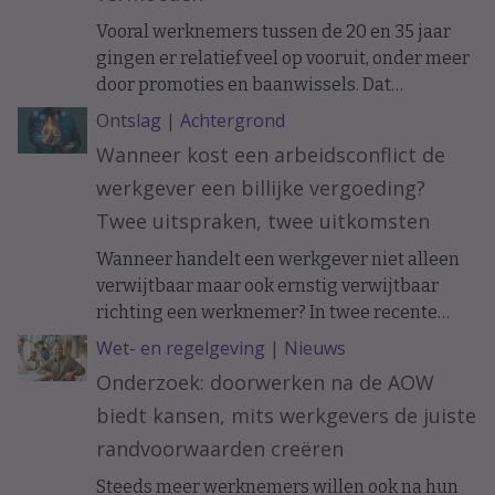
Vooral werknemers tussen de 20 en 35 jaar
gingen er relatief veel op vooruit, onder meer
door promoties en baanwissels. Dat
constateren economen van ABN Amro in
Ontslag
|
Achtergrond
vakblad ESB, meldt De Telegraaf.
Wanneer kost een arbeidsconflict de
werkgever een billijke vergoeding?
Twee uitspraken, twee uitkomsten
Wanneer handelt een werkgever niet alleen
verwijtbaar maar ook ernstig verwijtbaar
richting een werknemer? In twee recente
uitspraken werd de arbeidsovereenkomst
Wet- en regelgeving
|
Nieuws
ontbonden op initiatief van de werknemer. In
Onderzoek: doorwerken na de AOW
het ene geval moest de werkgever een forse
biedt kansen, mits werkgevers de juiste
billijke vergoeding betalen, in het andere
geval hoefde dat niet.
randvoorwaarden creëren
Steeds meer werknemers willen ook na hun