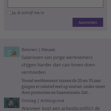
Ja, ik schrijf me in
Belonen
|
Nieuws
Salarissen van jonge werknemers
stijgen harder dan cao-lonen doen
vermoeden
Vooral werknemers tussen de 20 en 35 jaar
gingen er relatief veel op vooruit, onder meer
door promoties en baanwissels. Dat
constateren economen van ABN Amro in
Ontslag
|
Achtergrond
vakblad ESB, meldt De Telegraaf.
Wanneer kost een arbeidsconflict de