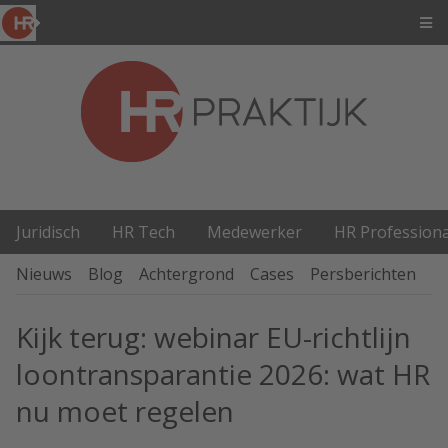
Juridisch
HR Tech
Medewerker
HR Professiona
Nieuws
Blog
Achtergrond
Cases
Persberichten
P
Kijk terug: webinar EU-richtlijn
loontransparantie 2026: wat HR
nu moet regelen