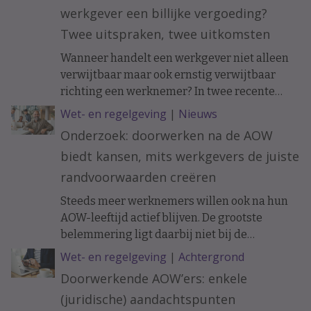
werkgever een billijke vergoeding?
Twee uitspraken, twee uitkomsten
Wanneer handelt een werkgever niet alleen
verwijtbaar maar ook ernstig verwijtbaar
richting een werknemer? In twee recente
uitspraken werd de arbeidsovereenkomst
Wet- en regelgeving
|
Nieuws
ontbonden op initiatief van de werknemer. In
Onderzoek: doorwerken na de AOW
het ene geval moest de werkgever een forse
biedt kansen, mits werkgevers de juiste
billijke vergoeding betalen, in het andere
geval hoefde dat niet.
randvoorwaarden creëren
Steeds meer werknemers willen ook na hun
AOW-leeftijd actief blijven. De grootste
belemmering ligt daarbij niet bij de
doorwerkers zelf, maar bij de organisatie.
Wet- en regelgeving
|
Achtergrond
Doorwerkende AOW’ers: enkele
(juridische) aandachtspunten