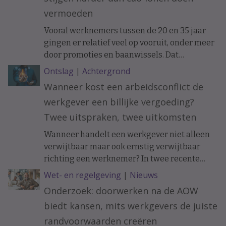
vermoeden
Vooral werknemers tussen de 20 en 35 jaar
gingen er relatief veel op vooruit, onder meer
door promoties en baanwissels. Dat
constateren economen van ABN Amro in
Ontslag
|
Achtergrond
vakblad ESB, meldt De Telegraaf.
Wanneer kost een arbeidsconflict de
werkgever een billijke vergoeding?
Twee uitspraken, twee uitkomsten
Wanneer handelt een werkgever niet alleen
verwijtbaar maar ook ernstig verwijtbaar
richting een werknemer? In twee recente
uitspraken werd de arbeidsovereenkomst
Wet- en regelgeving
|
Nieuws
ontbonden op initiatief van de werknemer. In
Onderzoek: doorwerken na de AOW
het ene geval moest de werkgever een forse
biedt kansen, mits werkgevers de juiste
billijke vergoeding betalen, in het andere
geval hoefde dat niet.
randvoorwaarden creëren