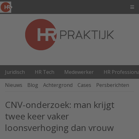
Juridisch
HR Tech
Medewerker
HR Professiona
Nieuws
Blog
Achtergrond
Cases
Persberichten
P
CNV-onderzoek: man krijgt
twee keer vaker
loonsverhoging dan vrouw