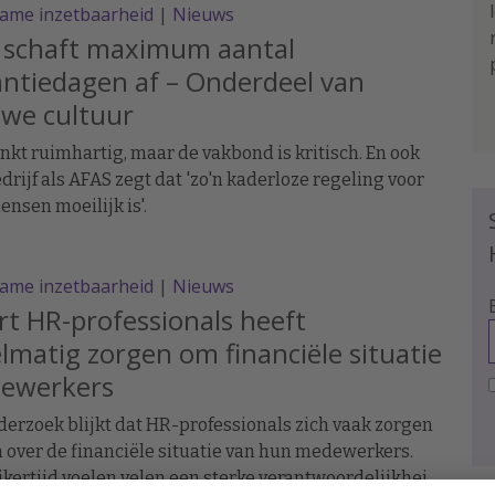
ame inzetbaarheid
|
Nieuws
 schaft maximum aantal
ntiedagen af – Onderdeel van
uwe cultuur
inkt ruimhartig, maar de vakbond is kritisch. En ook
drijf als AFAS zegt dat 'zo'n kaderloze regeling voor
ensen moeilijk is'.
ame inzetbaarheid
|
Nieuws
t HR-professionals heeft
lmatig zorgen om financiële situatie
ewerkers
derzoek blijkt dat HR-professionals zich vaak zorgen
over de financiële situatie van hun medewerkers.
jkertijd voelen velen een sterke verantwoordelijkheid