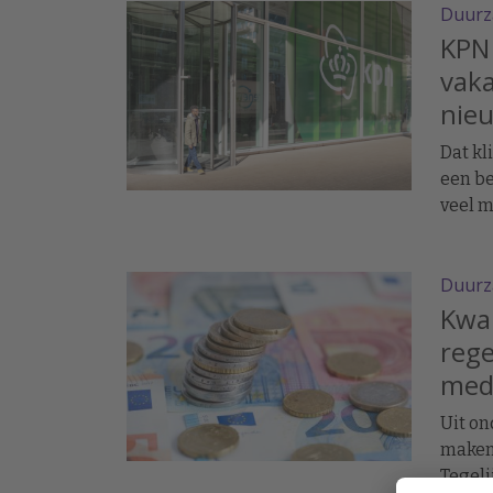
Duurz
KPN
vaka
nie
Dat kl
een be
veel m
Duurz
Kwar
rege
med
Uit on
maken 
Tegeli