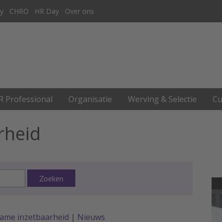
y
CHRO
HR Day
Over ons
R Professional
Organisatie
Werving & Selectie
Cu
rheid
Zoeken
ame inzetbaarheid
|
Nieuws