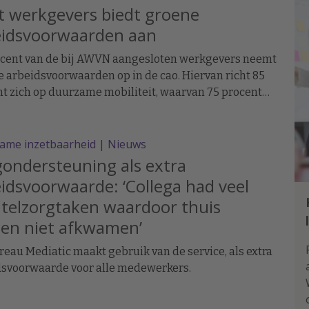
t werkgevers biedt groene
eidsvoorwaarden aan
ocent van de bij AWVN aangesloten werkgevers neemt
 arbeidsvoorwaarden op in de cao. Hiervan richt 85
t zich op duurzame mobiliteit, waarvan 75 procent
ts als optie aanbiedt.
ame inzetbaarheid
|
Nieuws
ondersteuning als extra
idsvoorwaarde: ‘Collega had veel
telzorgtaken waardoor thuis
gen niet afkwamen’
eau Mediatic maakt gebruik van de service, als extra
dsvoorwaarde voor alle medewerkers.