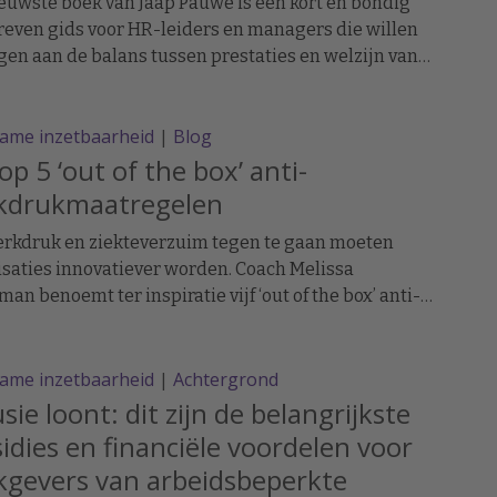
euwste boek van Jaap Pauwe is een kort en bondig
even gids voor HR-leiders en managers die willen
gen aan de balans tussen prestaties en welzijn van
erkers.
ame inzetbaarheid
|
Blog
op 5 ‘out of the box’ anti-
kdrukmaatregelen
rkdruk en ziekteverzuim tegen te gaan moeten
saties innovatiever worden. Coach Melissa
an benoemt ter inspiratie vijf ‘out of the box’ anti-
rukmaatregelen waar andere organisaties mee aan
g zijn gegaan.
ame inzetbaarheid
|
Achtergrond
usie loont: dit zijn de belangrijkste
idies en financiële voordelen voor
kgevers van arbeidsbeperkte