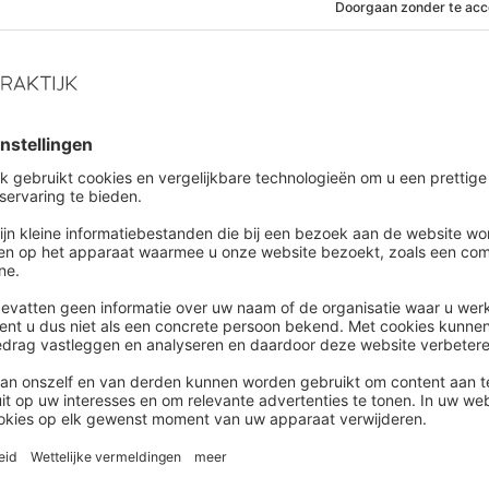
et welzijn van hun collega's, hoewel niet iedereen
aak even vanzelfsprekend vindt.
erbijdrage |
Urban Sports Club
al Leiderschap: vier praktische tips
irect mee aan de slag te gaan
huidige tijd moet je als leider de gezondheid en
ebalans van het team serieus nemen. Daarbij geldt:
ce what you preach. En dat hoeft niet ingewikkeld te
Kleine veranderingen in je dagelijkse manier van
ggeven kunnen al een groot verschil maken. Lees hier
ame inzetbaarheid
|
Blog
tratietolerantie belangrijkste skill
5: ‘Ongemak omarmen verbetert
prestaties’
huidige tijd waarin verandering een constante is,
het steeds belangrijker om om te kunnen gaan met