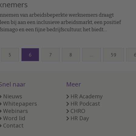
knemers
annemen van arbeidsbeperkte werknemers draagt
lleen bij aan een inclusieve arbeidsmarkt, een positief
fsimago en een fijne bedrijfscultuur, het biedt
vers ook een aantal belangrijke financiële
len. In dit artikel lees je welke manieren er zijn om
 te besparen.
5
6
7
8
…
59
Snel naar
Meer
Nieuws
HR Academy
Whitepapers
HR Podcast
Webinars
CHRO
Word lid
HR Day
Contact