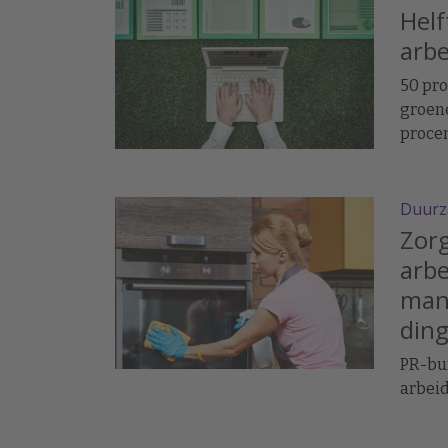
Helf
arb
50 pr
groene
procen
de fie
Duurz
Zorg
arbe
man
din
PR-bur
arbei