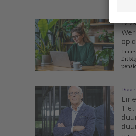
ongema
frustr
innova
Partn
Wer
op d
Duurz
Dit bl
pensi
Duurz
Eme
‘Het
duur
duu