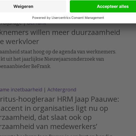
k en tegenslagen. Wie zich niet afsluit voor
atie, maar het juist durft te omarmen, groeit aldus
tie-expert Simone van Neerven.
erbijdrage |
BeFrank
knemers willen meer duurzaamheid
e werkvloer
aamheid staat hoog op de agenda van werknemers.
ijkt uit het jaarlijkse Nieuwjaarsonderzoek van
oenaanbieder BeFrank.
ame inzetbaarheid
|
Achtergrond
ritus-hoogleraar HRM Jaap Paauwe:
 accent in organisaties ligt nu op
zaamheid, dat slaat ook op
rzaamheid van medewerkers’