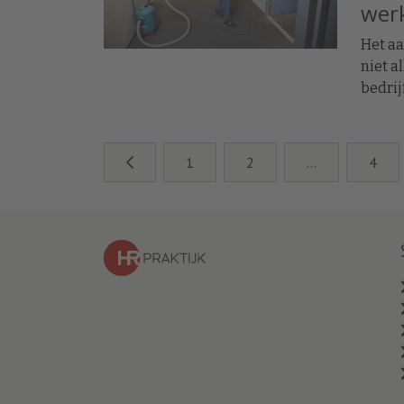
wer
Het a
niet a
bedrij
werkge
voorde
kosten
1
2
…
4