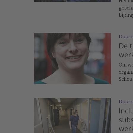
Het ni
geschr
bijdra
medew
Duurz
De t
wer
Om we
organi
Schoum
werkd
de sla
Duurz
Incl
subs
wer